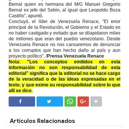
Bernal quien es hermana del M/G Manuel Gregorio
Bernal ex jefe del Sebin, al igual que Leopoldo Boza
Castillo”, apuntó.
Concluyó, el líder de Venezuela Renace, “El error
principal de la Revolución, el Gobierno y el Estado es
no haber castigado y evitado que se dilapidaron miles
de millones que eran del pueblo venezolano. Desde
Venezuela Renace no nos cansaremos de denunciar
a los corruptos que han hecho daño al país y aun
proyecto político”. /
Prensa Venezuela Renace
Nota:
"Los conceptos emitidos en esta
información no son responsabilidad de esta
editorial" significa que la editorial no se hace cargo
de la veracidad o de las ideas expresadas en el
texto, y que exime su responsabilidad sobre lo que
allí se dice.
SHARE
SHARE
Artículos Relacionados