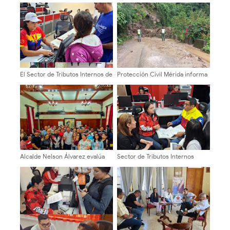
El Sector de Tributos Internos de
Protección Civil Mérida informa
Mérida fortalece su labor como
sobre afectaciones viales en el
servidores públicos al servicio
Páramo
del pueblo merideño
Alcalde Nelson Álvarez evalúa
Sector de Tributos Internos
comisión de profesionales y
Mérida Garantiza Atención
técnicos local
Directa y Asesoría a
Contribuyentes