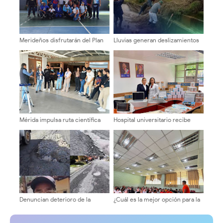
Merideños disfrutarán del Plan
Lluvias generan deslizamientos
Agosto Escuelas Abiertas 2026
y afectan la vialidad en Cardenal
Quintero
Mérida impulsa ruta científica
Hospital universitario recibe
para la juventud en Cidata
nueva dotación de equipos y
ayudas técnicas
Denuncian deterioro de la
¿Cuál es la mejor opción para la
vialidad en La Pedregosa Alta
ULA? Equipo 10 inicia ronda de
tras trabajos de tuberías de
consultas con candidatos a la
aguas blancas
dirección universitaria.