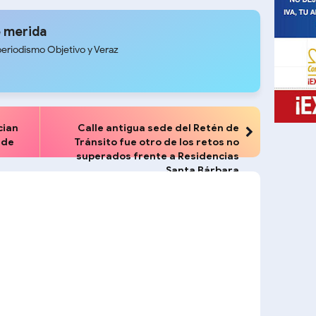
 merida
periodismo Objetivo y Veraz
cian
Calle antigua sede del Retén de
sde
Tránsito fue otro de los retos no
superados frente a Residencias
Santa Bárbara