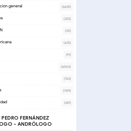
ción general
(6635)
es
(253)
ON
(30)
ricana
(625)
(91)
(6044)
(763)
s
(1159)
idad
(681)
 PEDRO FERNÁNDEZ
OGO - ANDRÓLOGO