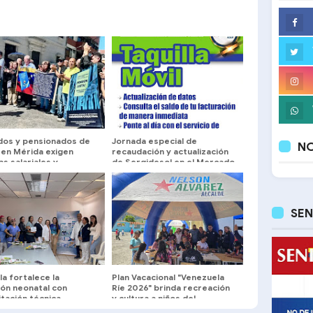
ados y pensionados de
Jornada especial de
NO
 en Mérida exigen
recaudación y actualización
s salariales y
de Sergidesol en el Mercado
cios médicos
Periférico hasta este
domingo
SEN
ula fortalece la
Plan Vacacional "Venezuela
ión neonatal con
Ríe 2026" brinda recreación
tación técnica
y cultura a niños del
isciplinaria
municipio Libertador