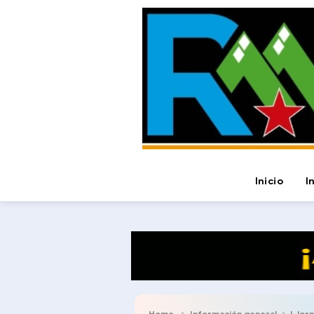
Inicio
I
Home
Información general
I Jorna