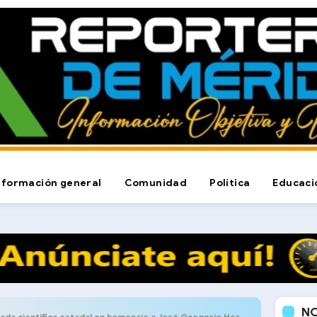
nformación general
Comunidad
Política
Educaci
N
da científica estadal en homenaje a José Gregorio Hernández se efectúa en Mérida