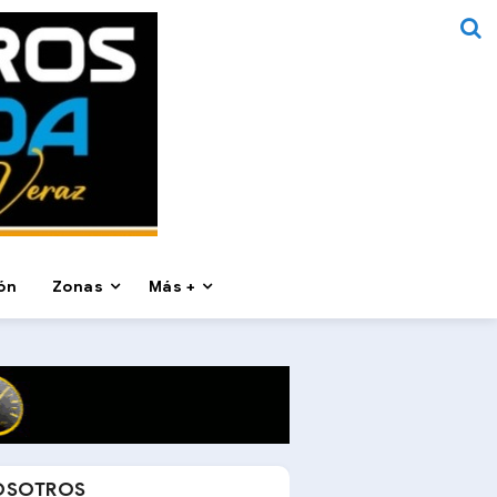
ón
Zonas
Más +
OSOTROS