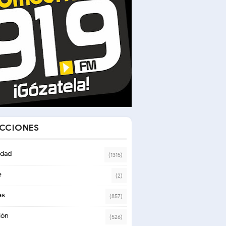
ECCIONES
dad
(1315)
e
(2)
es
(857)
ión
(526)