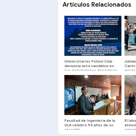
Artículos Relacionados
Universitarios Fútbol Club
Jubil
denuncia acto vandálico en
Cantv
sus instalaciones deportivas
mejora
servi
Facultad de Ingeniería de la
El Iah
ULA celebró 94 años de su
atenc
creación
capaci
multid