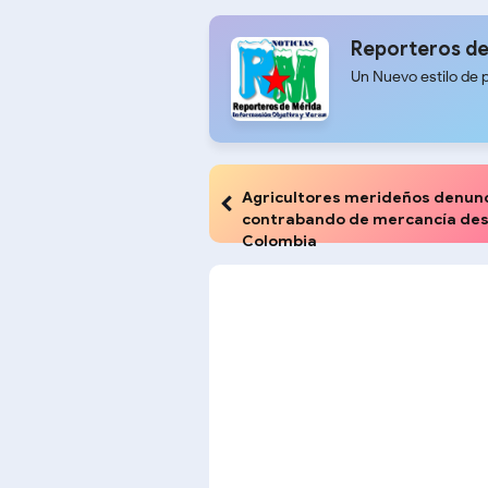
Reporteros de
Un Nuevo estilo de 
Agricultores merideños denun
contrabando de mercancía de
Colombia