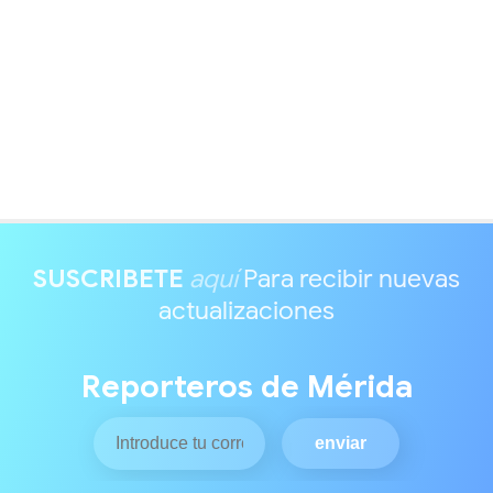
SUSCRIBETE
aquí
Para recibir nuevas
actualizaciones
Reporteros de Mérida