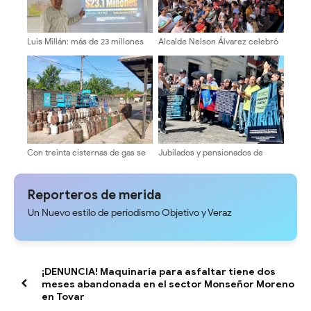
Luis Millán: más de 23 millones
Alcalde Nelson Álvarez celebró
de dólares en recursos y Mérida
el Día del Niño con más de
sumida entre oscuridad y
2.000 asistentes
huecos
Con treinta cisternas de gas se
Jubilados y pensionados de
abasteció a los merideños
Cantv en Mérida exigen mejoras
salariales y servicios médicos
Reporteros de merida
Un Nuevo estilo de periodismo Objetivo y Veraz
¡DENUNCIA! Maquinaria para asfaltar tiene dos
meses abandonada en el sector Monseñor Moreno
en Tovar