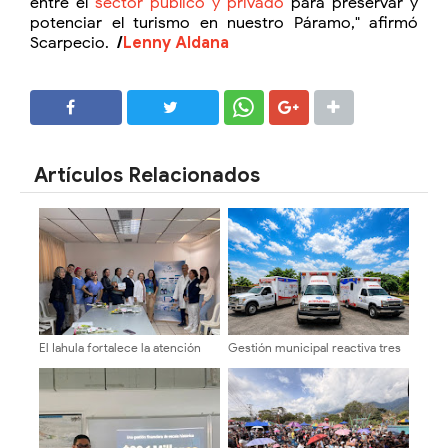
entre el
sector público y privado
para preservar y
potenciar el turismo en nuestro Páramo," afirmó
Scarpecio.
/
Lenny Aldana
SHARE
SHARE
Artículos Relacionados
El Iahula fortalece la atención
Gestión municipal reactiva tres
neonatal con capacitación
ambulancias para optimizar la
técnica multidisciplinaria
atención médica y traslados en
Sucre del Zulia