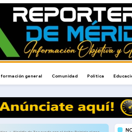
nformación general
Comunidad
Política
Educaci
N
ties
Alcaldía de Zea rueda con el éxito: Reinicia el programa de transporte estudiantil