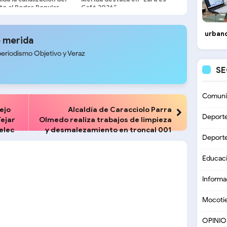
nto al Poder Popular
Café 2026”
urbano
 merida
periodismo Objetivo y Veraz
S
Comuni
ejo
Alcaldía de Caracciolo Parra
Deport
Tejar
Olmedo realiza trabajos de limpieza
elec
y desmalezamiento en troncal 001
Deport
Educac
Informa
Mocoti
OPINI