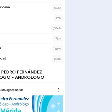
ricana
(625)
(91)
(6041)
(763)
s
(1159)
idad
(680)
 PEDRO FERNÁNDEZ
OGO - ANDRÓLOGO