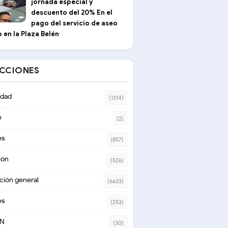
jornada especial y
descuento del 20% En el
pago del servicio de aseo
 en la Plaza Belén
ECCIONES
dad
(1314)
e
(2)
es
(857)
ión
(526)
ción general
(6633)
es
(253)
ON
(30)