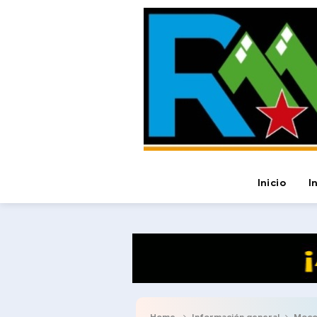
Inicio
I
Home
Información general
Moco