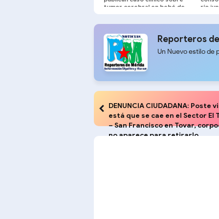
tumor cerebral en bebé de
río ju
cuatro meses
Reporteros de
Un Nuevo estilo de 
DENUNCIA CIUDADANA: Poste vi
está que se cae en el Sector El 
– San Francisco en Tovar, corpo
no aparece para retirarlo