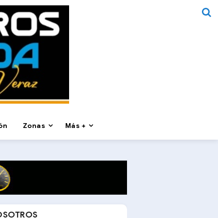
ón
Zonas
Más +
OSOTROS