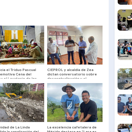
icia el Triduo Pascual
CIEPROL y alcaldía de Zea
 emotiva Cena del
dictan conversatorio sobre
y el Lavatorio de los
descentralización y el
proyecto "Tierra de Gracia"
idad de La Linda
La excelencia cafetalera de
ida la canalización del
Mérida destaca en “Lara es