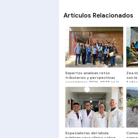
SHARE
SHARE
Artículos Relacionados
Expertos analizan retos
Zea in
tributarios y perspectivas
con la
económicas 2026-2027 en la
Señor 
ULA
Pies
Especialistas del Iahula
Comun
publican caso clínico sobre
consol