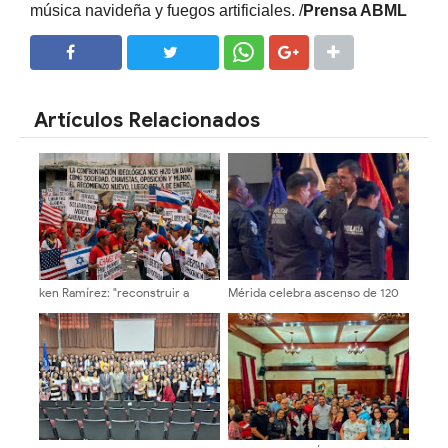
música navideña y fuegos artificiales. /
Prensa ABML
SHARE
SHARE
Artículos Relacionados
ken Ramírez: "reconstruir a
Mérida celebra ascenso de 120
Venezuela exige instituciones
funcionarios de la PNB
sólidas y una agenda centrada
en el interés nacional"