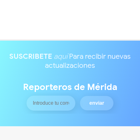
SUSCRIBETE
aquí
Para recibir nuevas
actualizaciones
Reporteros de Mérida