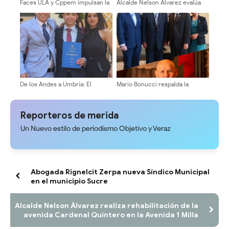
Faces ULA y Cppem impulsan la
Alcalde Nelson Álvarez evalúa
formación contable con entrega
comisión de profesionales y
de certificados a 160
técnicos local
participantes
De los Andes a Umbría: El
Mario Bonucci respalda la
merideño que se vistió de laurel
plancha «La ULA Avanza» y
en Italia descifrando el origen
destaca la necesidad de un
de la arepa andina
equipo con experiencia
Reporteros de merida
comprobada
Un Nuevo estilo de periodismo Objetivo y Veraz
Abogada Rignelcit Zerpa nueva Síndico Municipal
en el municipio Sucre
Alcalde Nelson Álvarez realiza rehabilitación de la
avenida Cardenal Quintero en la Avenida 1 Milla