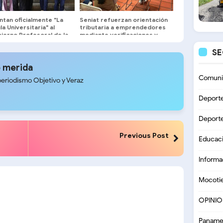
ntan oficialmente "La
Seniat refuerzan orientación
a Universitaria" al
tributaria a emprendedores
ierno Profesoral de la
mediante verificaciones y
charlas educativas en Mérida
S
 merida
Comuni
periodismo Objetivo y Veraz
Deport
Deport
Previous Post
Educac
Informa
Mocoti
OPINI
Paname