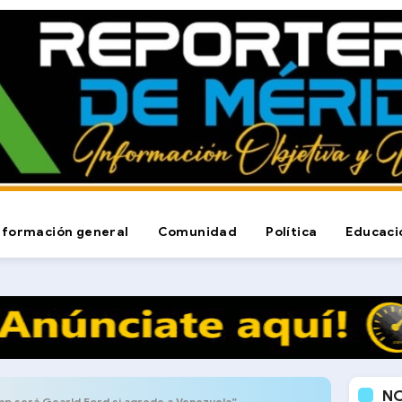
nformación general
Comunidad
Política
Educaci
N
mp será Gearld Ford si agrede a Venezuela”