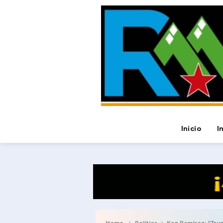
Inicio
I
Home
Política
Ken Ramírez: “Tru