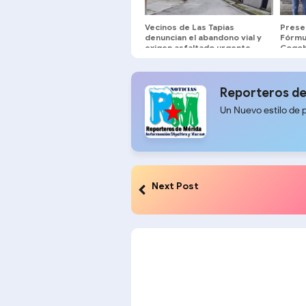
Vecinos de Las Tapias
Prese
denuncian el abandono vial y
Fórmul
exigen asfaltado urgente
Cogob
ULA ​
Reporteros de
Un Nuevo estilo de 
Next Post