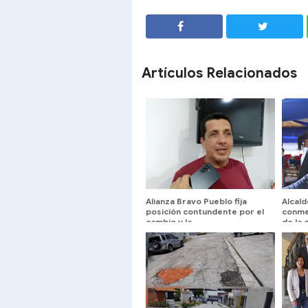
SHARE
SHARE
Artículos Relacionados
Alianza Bravo Pueblo fija
Alcal
posición contundente por el
conme
cambio y la
de la 
reinstitucionalización de
solem
Venezuela