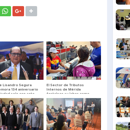
de Lisandro Segura
El Sector de Tributos
mora 134 aniversario
Internos de Mérida
ciudad solo con acto
fortalece su labor como
ne
servidores públicos al
servicio del pueblo merideño