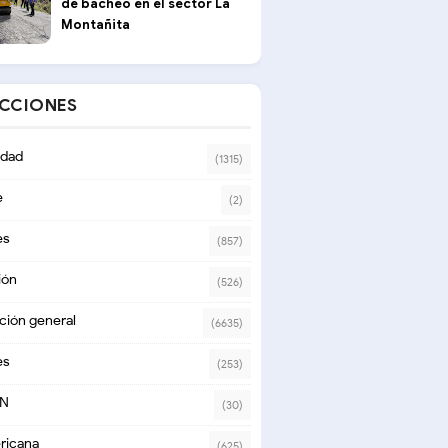
de bacheo en el sector La
Montañita
ECCIONES
dad
(1315)
e
(2)
es
(857)
ión
(526)
ción general
(6635)
es
(253)
ON
(30)
ricana
(625)