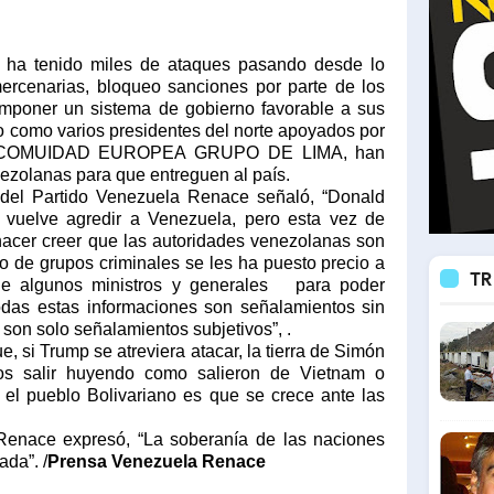
a ha tenido miles de ataques pasando desde lo
ercenarias, bloqueo sanciones por parte de los
imponer un sistema de gobierno favorable a sus
o como varios presidentes del norte apoyados por
A, COMUIDAD EUROPEA GRUPO DE LIMA, han
ezolanas para que entreguen al país.
 del Partido Venezuela Renace señaló, “Donald
uelve agredir a Venezuela, pero esta vez de
hacer creer que las autoridades venezolanas son
 o de grupos criminales se les ha puesto precio a
TR
e algunos ministros y generales
para poder
 Todas estas informaciones son señalamientos sin
son solo señalamientos subjetivos”, .
, si Trump se atreviera atacar, la tierra de Simón
ngos salir huyendo como salieron de Vietnam o
e el pueblo Bolivariano es que se crece ante las
 Renace expresó, “La soberanía de las naciones
ada”. /
Prensa Venezuela Renace