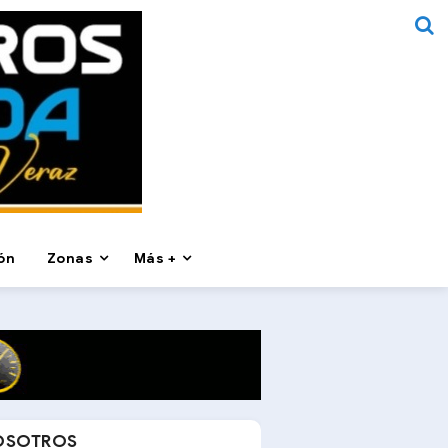
ón
Zonas
Más +
OSOTROS