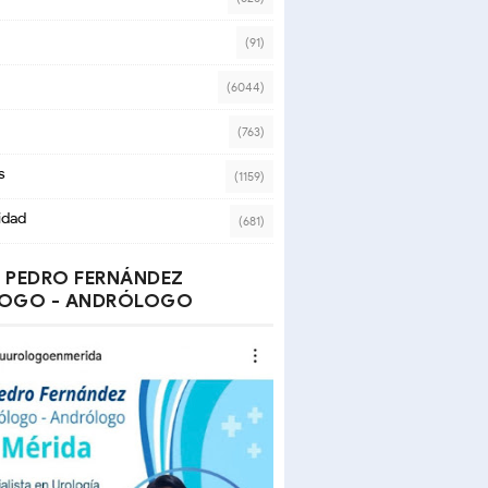
(91)
(6044)
(763)
s
(1159)
idad
(681)
 PEDRO FERNÁNDEZ
OGO - ANDRÓLOGO