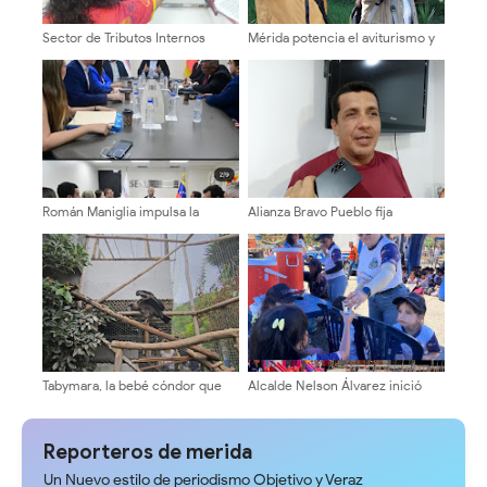
Sector de Tributos Internos
Mérida potencia el aviturismo y
Mérida fortalece la cultura
la conservación ambiental
tributaria con jornadas de
orientación a servidores
públicos y contribuyentes
Román Maniglia impulsa la
Alianza Bravo Pueblo fija
transformación del SENIAT
posición contundente por el
mediante la nueva visión MODA
cambio y la
junto a gremios técnicos y
reinstitucionalización de
tributarios
Venezuela
Tabymara, la bebé cóndor que
Alcalde Nelson Álvarez inició
enciende la esperanza contra la
plan vacacional con más 400
extinción en Venezuela
niños y niñas
Reporteros de merida
Un Nuevo estilo de periodismo Objetivo y Veraz