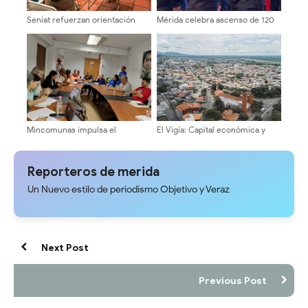
Seniat refuerzan orientación
Mérida celebra ascenso de 120
tributaria a emprendedores
funcionarios de la PNB
mediante verificaciones y
charlas educativas en Mérida
Mincomunas impulsa el
El Vigía: Capital económica y
autogobierno en Mérida con
motor del dinamismo regional
plan de actualización y atención
territorial
Reporteros de merida
Un Nuevo estilo de periodismo Objetivo y Veraz
Next Post
Previous Post