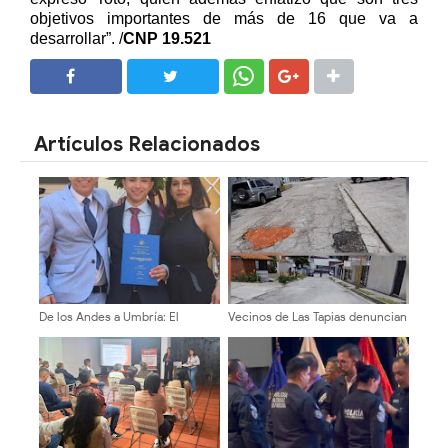
objetivos importantes de más de 16 que va a
desarrollar”. /
CNP 19.521
SHARE
SHARE
Artículos Relacionados
De los Andes a Umbría: El
Vecinos de Las Tapias denuncian
merideño que se vistió de laurel
el abandono vial y exigen
en Italia descifrando el origen
asfaltado urgente
de la arepa andina