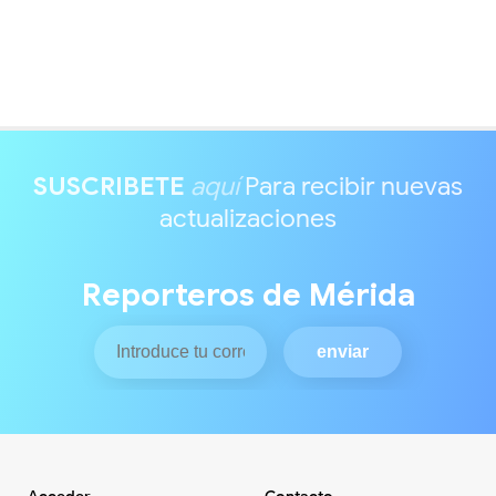
SUSCRIBETE
aquí
Para recibir nuevas
actualizaciones
Reporteros de Mérida