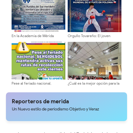
huecos
En la Academia de Mérida
Orgullo Tovareño: El joven
presentarán propuesta vial para
Matías Sánchez representará a
los pueblos del sur
Venezuela en el Mundial de
Karate en Polonia
Pese al feriado nacional,
¿Cuál es la mejor opción para la
SERGIDESOL mantendrá activas
ULA? Equipo 10 inicia ronda de
sus rutas de recolección este
consultas con candidatos a la
viernes #24Jul
dirección universitaria.
Reporteros de merida
Un Nuevo estilo de periodismo Objetivo y Veraz