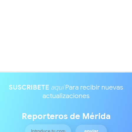
SUSCRIBETE
aquí
Para recibir nuevas
actualizaciones
Reporteros de Mérida