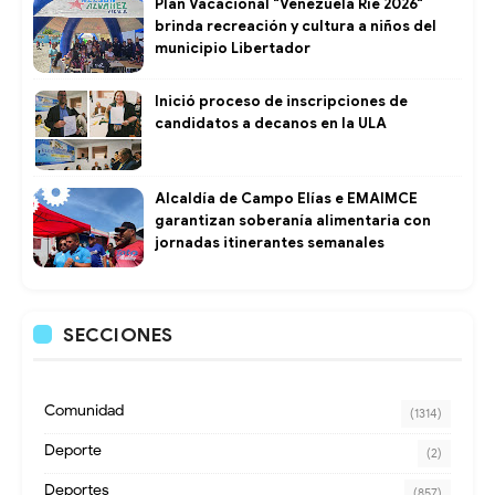
Plan Vacacional "Venezuela Ríe 2026"
brinda recreación y cultura a niños del
municipio Libertador
Inició proceso de inscripciones de
candidatos a decanos en la ULA
Alcaldía de Campo Elías e EMAIMCE
garantizan soberanía alimentaria con
jornadas itinerantes semanales
SECCIONES
Comunidad
(1314)
Deporte
(2)
Deportes
(857)