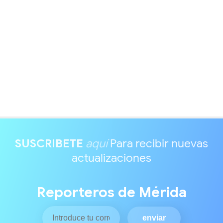
SUSCRIBETE
aquí
Para recibir nuevas
actualizaciones
Reporteros de Mérida