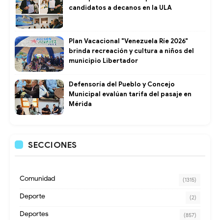
candidatos a decanos en la ULA
Plan Vacacional "Venezuela Ríe 2026"
brinda recreación y cultura a niños del
municipio Libertador
Defensoría del Pueblo y Concejo
Municipal evalúan tarifa del pasaje en
Mérida
SECCIONES
Comunidad
(1315)
Deporte
(2)
Deportes
(857)