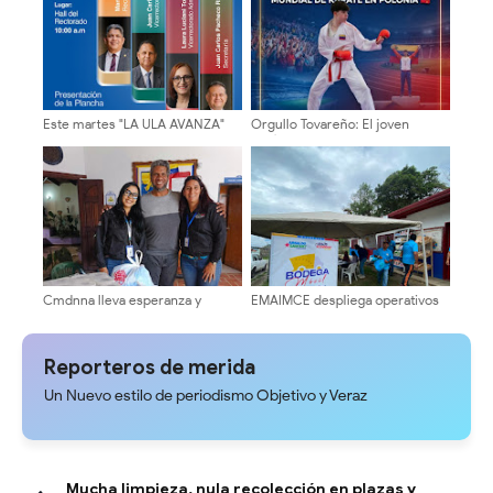
Este martes "LA ULA AVANZA"
Orgullo Tovareño: El joven
presenta su plancha
Matías Sánchez representará a
Venezuela en el Mundial de
Karate en Polonia
Cmdnna lleva esperanza y
EMAIMCE despliega operativos
atención a casas de abrigo en
de atención alimentaria con la
Mérida
Bodega Móvil en tres sectores
de Campo Elías
Reporteros de merida
Un Nuevo estilo de periodismo Objetivo y Veraz
Mucha limpieza, nula recolección en plazas y