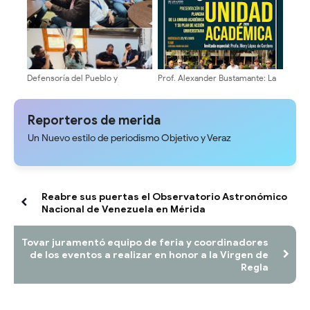
Defensoría del Pueblo y
Prof. Alexander Bustamante: La
Concejo Municipal evalúan tarifa
transformación universitaria
del pasaje en Mérida
comienza en sus Escuelas y
Facultades
Reporteros de merida
Un Nuevo estilo de periodismo Objetivo y Veraz
Reabre sus puertas el Observatorio Astronómico
Nacional de Venezuela en Mérida
Tovar juramentó equipo de feria y coordinadores
de los eventos a realizar en honor a la Virgen de
Regla