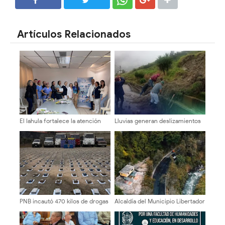
SHARE
SHARE
Artículos Relacionados
El Iahula fortalece la atención
Lluvias generan deslizamientos
neonatal con capacitación
y afectan la vialidad en Cardenal
técnica multidisciplinaria
Quintero
PNB incautó 470 kilos de drogas
Alcaldía del Municipio Libertador
en Bailadores
rehabilita el enlace Jesús
Manuel Gámez Arellano