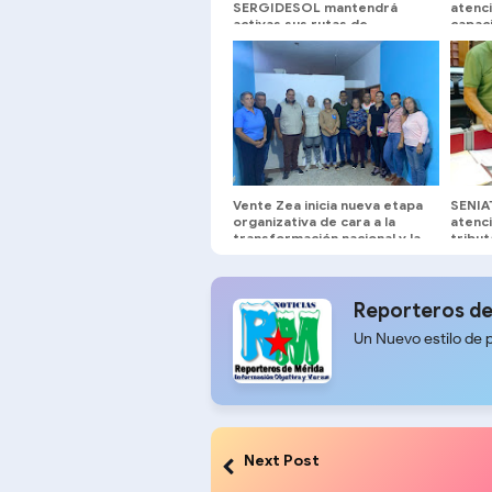
SERGIDESOL mantendrá
atenc
activas sus rutas de
capaci
recolección este viernes
multid
#24Jul
Vente Zea inicia nueva etapa
SENIA
organizativa de cara a la
atenci
transformación nacional y la
tribut
renovación de poderes
Reporteros de
Un Nuevo estilo de 
Next Post