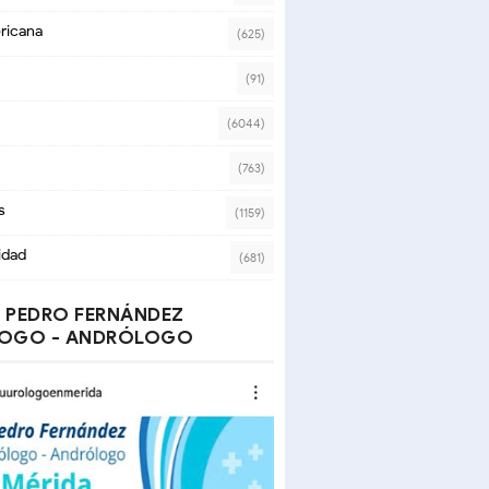
ricana
(625)
(91)
(6044)
(763)
s
(1159)
idad
(681)
 PEDRO FERNÁNDEZ
OGO - ANDRÓLOGO