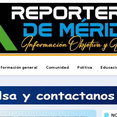
nformación general
Comunidad
Política
Educaci
N
mericana
Invasores tomaron la calle de servicio del urbanismo Terrazas de la Pedregosa en El Vigía