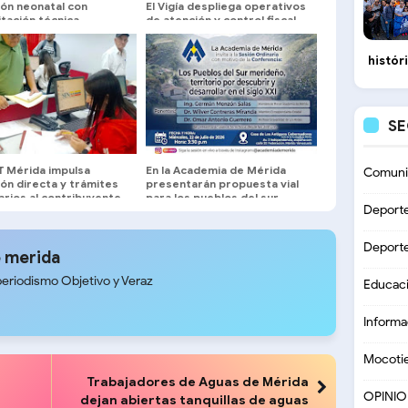
ión neonatal con
El Vigía despliega operativos
tación técnica
de atención y control fiscal
isciplinaria
histór
S
T Mérida impulsa
En la Academia de Mérida
Comuni
ón directa y trámites
presentarán propuesta vial
arios al contribuyente
para los pueblos del sur
Deport
Deport
 merida
periodismo Objetivo y Veraz
Educac
Informa
Mocoti
Trabajadores de Aguas de Mérida
OPINI
dejan abiertas tanquillas de aguas