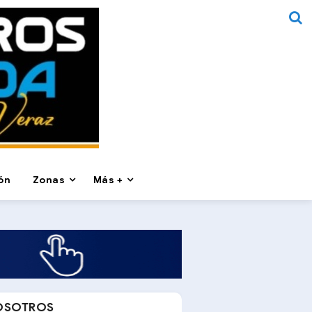
ón
Zonas
Más +
OSOTROS