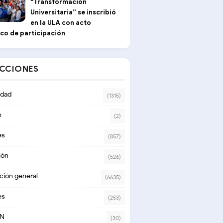
“Transformación
Universitaria” se inscribió
en la ULA con acto
ico de participación
ECCIONES
dad
(1315)
e
(2)
es
(857)
ión
(526)
ción general
(6635)
es
(253)
ON
(30)