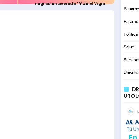
negras en avenida 19 de El Vigía
Paname
Paramo
Política
Salud
Suceso
Univers
DR
URÓL