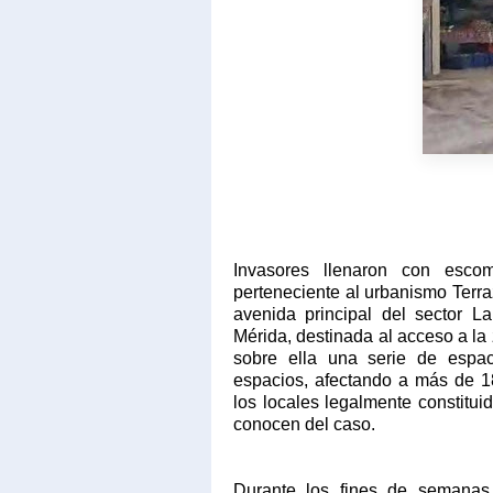
Invasores llenaron con escom
perteneciente al urbanismo Terr
avenida principal del sector L
Mérida,
destinada al acceso a la
sobre ella una serie de espa
espacios
, afectando a
más de 18
los locales
legalmente constituid
conocen del caso.
Durante los fines de semanas 