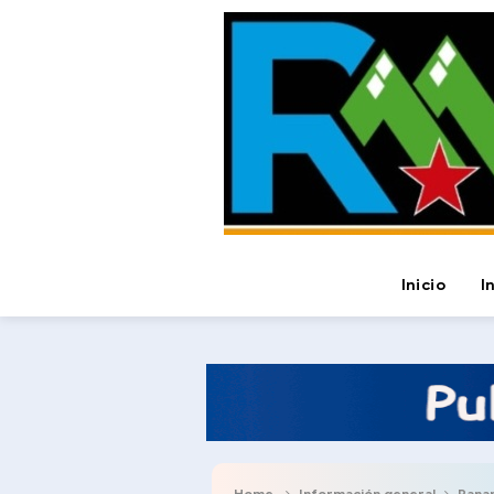
Inicio
I
Home
Información general
Pana