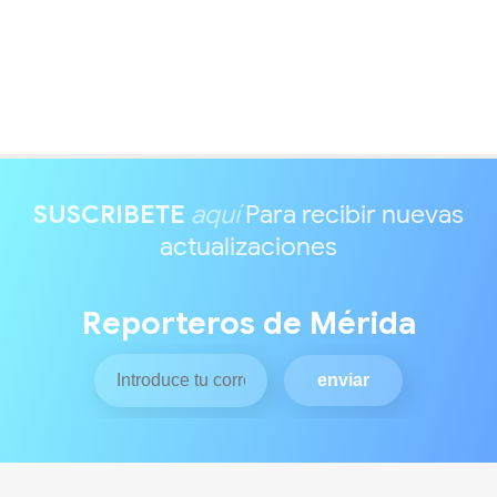
SUSCRIBETE
aquí
Para recibir nuevas
actualizaciones
Reporteros de Mérida