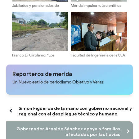
Jubilados y pensionados de
Mérida impulsa ruta científica
Cantv en Mérida exigen mejoras
para la juventud en Cidata
salariales y servicios médicos
Franco Di Girolamo: “Los
Facultad de Ingeniería de la ULA
merideños exigimos soluciones
celebró 94 años de su creación
inmediatas al problema
eléctrico y de vialidad”
Reporteros de merida
Un Nuevo estilo de periodismo Objetivo y Veraz
Simón Figueroa de la mano con gobierno nacional y
regional con el despliegue técnico y humano
Gobernador Arnaldo Sánchez apoya a familias
afectadas por las lluvias