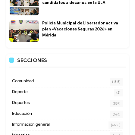
candidatos a decanos en la ULA
Policía Municipal de Libertador activa
plan «Vacaciones Seguras 2026» en
Mérida
SECCIONES
Comunidad
(1315)
Deporte
(2)
Deportes
(857)
Educación
(526)
Información general
(6635)