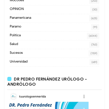
Mocoties
(253)
OPINION
(30)
Panamericana
(625)
Paramo
(91)
Política
(6044)
Salud
(763)
Sucesos
(1159)
Universidad
(681)
DR PEDRO FERNÁNDEZ URÓLOGO -
ANDRÓLOGO