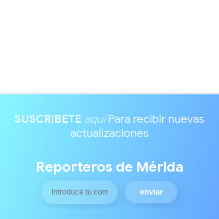
SUSCRIBETE
aquí
Para recibir nuevas
actualizaciones
Reporteros de Mérida