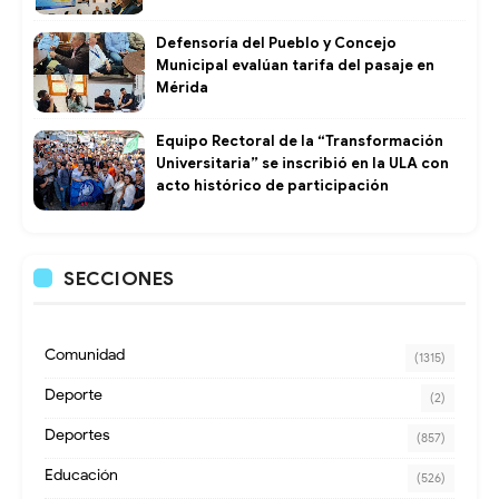
Defensoría del Pueblo y Concejo
Municipal evalúan tarifa del pasaje en
Mérida
Equipo Rectoral de la “Transformación
Universitaria” se inscribió en la ULA con
acto histórico de participación
SECCIONES
Comunidad
(1315)
Deporte
(2)
Deportes
(857)
Educación
(526)