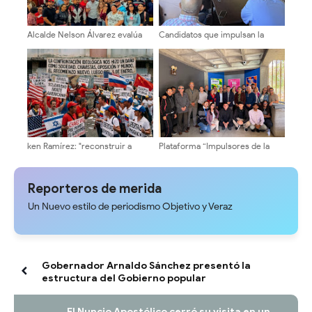
Alcalde Nelson Álvarez evalúa
Candidatos que impulsan la
comisión de profesionales y
transformación avanzan en su
técnicos local
agenda de encuentros
universitarios
ken Ramírez: "reconstruir a
Plataforma “Impulsores de la
Venezuela exige instituciones
Transformación Universitaria”
sólidas y una agenda centrada
recorre facultades y escuelas
en el interés nacional"
de la ULA
Reporteros de merida
Un Nuevo estilo de periodismo Objetivo y Veraz
Gobernador Arnaldo Sánchez presentó la
estructura del Gobierno popular
El Nuncio Apostólico cerró su visita en un