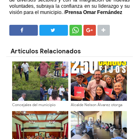
voluntades, subraya la confianza en su liderazgo y su
visión para el municipio. /
Prensa Omar Fernández
SHARE
SHARE
Artículos Relacionados
Concejales del municipio
Alcalde Nelson Álvarez otorga
Libertador ¡Inspección territorial
titularidad a 250 trabajadores de
en la Cuesta del Chama!
la municipalidad