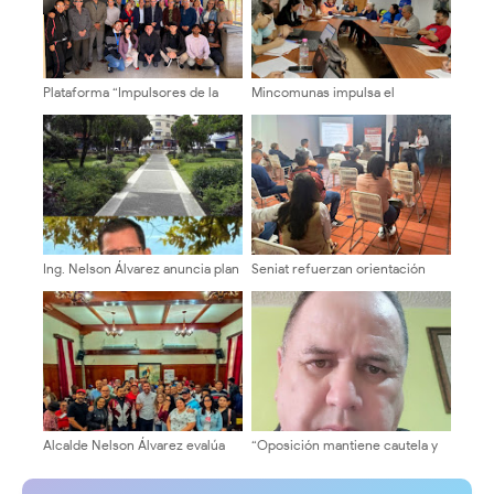
Plataforma “Impulsores de la
Mincomunas impulsa el
Transformación Universitaria”
autogobierno en Mérida con
recorre facultades y escuelas
plan de actualización y atención
de la ULA
territorial
Ing. Nelson Álvarez anuncia plan
Seniat refuerzan orientación
de trabajo para la recuperación
tributaria a emprendedores
de la Plaza Bolívar de Mérida
mediante verificaciones y
charlas educativas en Mérida
Alcalde Nelson Álvarez evalúa
“Oposición mantiene cautela y
comisión de profesionales y
exige elecciones presidenciales
técnicos local
en eventuales negociaciones”