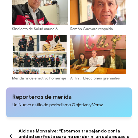
Sindicato de Salud anunció
Ramón Guevara respalda
cronograma de pago del bono
firmemente a Henry Ramos
único de 46.000 bolívares
Allup en defensa del liderazgo
de María Corina Machado
Mérida rinde emotivo homenaje
Al fin … Elecciones gremiales
a Bomberos ULA tras rescates
para 10 de diciembre de 2026
en La Guaira
del Colegio de Abogados de
Mérida
Reporteros de merida
Un Nuevo estilo de periodismo Objetivo y Veraz
Alcides Monsalve: “Estamos trabajando por la
unidad perfecta para no perder ni un solo espacio