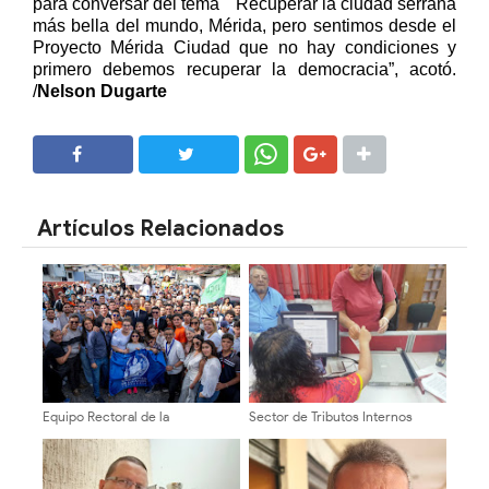
para conversar del tema " Recuperar la ciudad serrana
más bella del mundo, Mérida, pero sentimos desde el
Proyecto Mérida Ciudad que no hay condiciones y
primero debemos recuperar la democracia”, acotó.
/
Nelson Dugarte
SHARE
SHARE
Artículos Relacionados
Equipo Rectoral de la
Sector de Tributos Internos
“Transformación Universitaria”
Mérida fortalece la cultura
se inscribió en la ULA con acto
tributaria con jornadas de
histórico de participación
orientación a servidores
públicos y contribuyentes