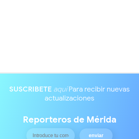
SUSCRIBETE
aquí
Para recibir nuevas
actualizaciones
Reporteros de Mérida