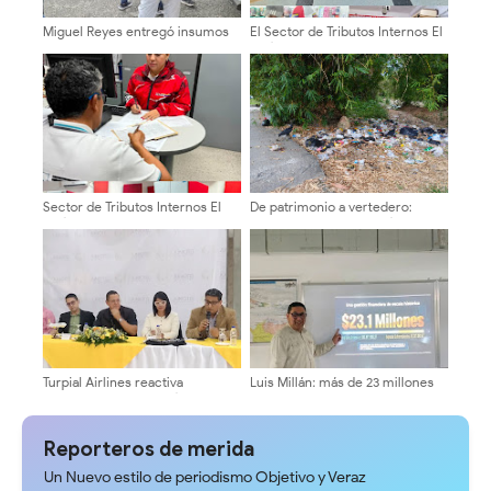
Miguel Reyes entregó insumos
El Sector de Tributos Internos El
al centro de acopio regional en
Vigía intensifica atención al
contribución para las familias
contribuyente y operativos de
afectadas por el doblete sísmico
control fiscal ​
Sector de Tributos Internos El
De patrimonio a vertedero:
Vigía inicia la semana con
Crisis ambiental en el río
jornadas de atención integral a
Torondoy
los contribuyentes
Turpial Airlines reactiva
Luis Millán: más de 23 millones
operaciones en El Vigía para
de dólares en recursos y Mérida
impulsar el turismo y el
sumida entre oscuridad y
comercio en Mérida
huecos
Reporteros de merida
Un Nuevo estilo de periodismo Objetivo y Veraz