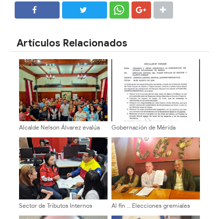
SHARE
SHARE
Artículos Relacionados
Alcalde Nelson Álvarez evalúa
Gobernación de Mérida
comisión de profesionales y
establece jornada laboral
técnicos local
especial de medio día por Plan
de Ahorro Energético
Sector de Tributos Internos
Al fin … Elecciones gremiales
Mérida Garantiza Atención
para 10 de diciembre de 2026