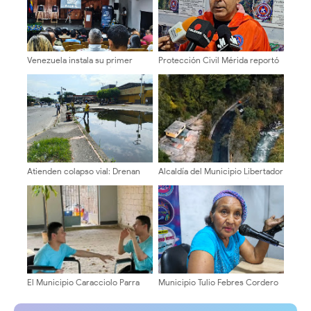
Venezuela instala su primer
Protección Civil Mérida reportó
detector de astropartículas en
afectaciones leves en cinco
los Andes
municipios
Atienden colapso vial: Drenan
Alcaldía del Municipio Libertador
aguas estancadas en el sector El
rehabilita el enlace Jesús
Latino de Nueva Bolivia
Manuel Gámez Arellano
El Municipio Caracciolo Parra
Municipio Tulio Febres Cordero
Olmedo sigue acompañando a
impulsa plan integral para
quienes más lo necesitan
reactivar y potenciar el turismo