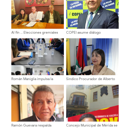
Al fin … Elecciones gremiales
COPEI asume diálogo
para 10 de diciembre de 2026
institucional del 1° de agosto con
del Colegio de Abogados de
vocación de unidad y exigencia
Mérida
de resultados concretos
Román Maniglia impulsa la
Sindico Procurador de Alberto
transformación del SENIAT
Adriani: "Piques fangueros era
mediante la nueva visión MODA
responsabilidad exclusiva de sus
junto a gremios técnicos y
promotores
tributarios
Ramón Guevara respalda
Concejo Municipal de Mérida se
firmemente a Henry Ramos
reunirá con el sector transporte