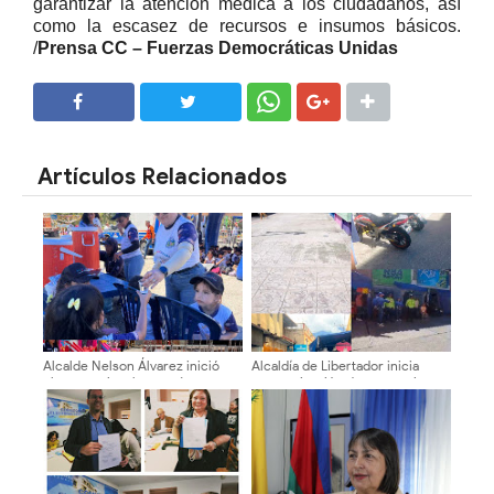
garantizar la atención médica a los ciudadanos, así
como la escasez de recursos e insumos básicos.
/
Prensa CC – Fuerzas Democráticas Unidas
SHARE
SHARE
Artículos Relacionados
Alcalde Nelson Álvarez inició
​Alcaldía de Libertador inicia
plan vacacional con más 400
reorganización de comerciantes
niños y niñas
de economía emergente en el
centro de Mérida