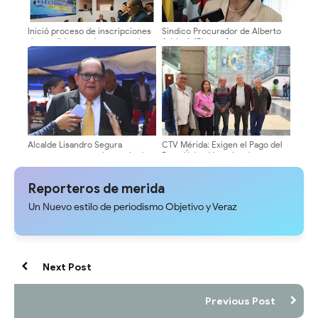
Inició proceso de inscripciones
Sindico Procurador de Alberto
de candidatos a decanos en la
Adriani: "Piques fangueros era
ULA
responsabilidad exclusiva de sus
promotores
Alcalde Lisandro Segura
CTV Mérida: Exigen el Pago del
conmemora 134 aniversario de
Bono Único Vacacional para
la ciudad solo con acto solemne
Trabajadores de la Gobernación
Reporteros de merida
Un Nuevo estilo de periodismo Objetivo y Veraz
Next Post
Previous Post