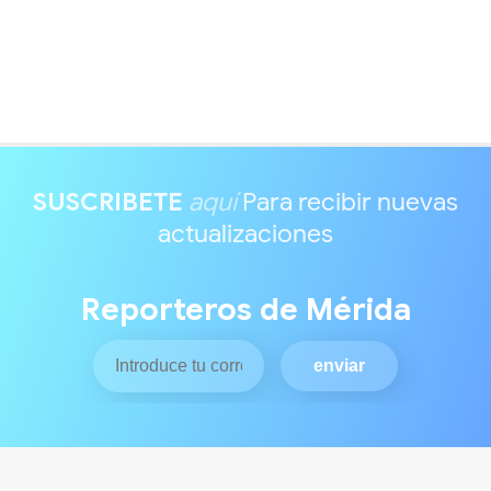
SUSCRIBETE
aquí
Para recibir nuevas
actualizaciones
Reporteros de Mérida