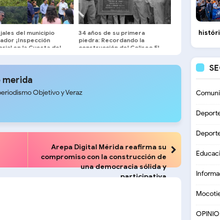
histór
ales del municipio
34 años de su primera
tador ¡Inspección
piedra: Recordando la
orial en la Cuesta del
construcción del Coliseo El
!
Llano de Tovar
S
 merida
periodismo Objetivo y Veraz
Comuni
Deport
Deport
Arepa Digital Mérida reafirma su
Educac
compromiso con la construcción de
una democracia sólida y
Informa
participativa
Mocoti
OPINI