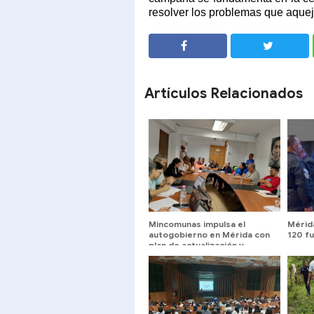
resolver los problemas que aqueja
SHARE
SHARE
Artículos Relacionados
Mincomunas impulsa el
Mérid
autogobierno en Mérida con
120 fu
plan de actualización y
atención territorial