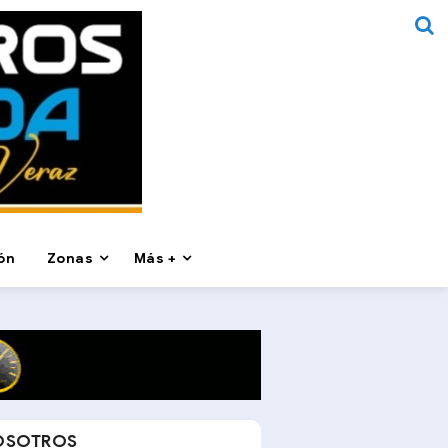
ón
Zonas
Más +
OSOTROS