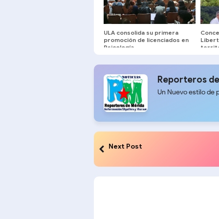
ULA consolida su primera
Concej
promoción de licenciados en
Liber
Psicología
territ
Chama
Reporteros de
Un Nuevo estilo de 
Next Post