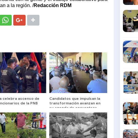
n a la región. /
Redacción RDM
a celebra ascenso de
Candidatos que impulsan la
ncionarios de la PNB
transformación avanzan en
su agenda de encuentros
universitarios