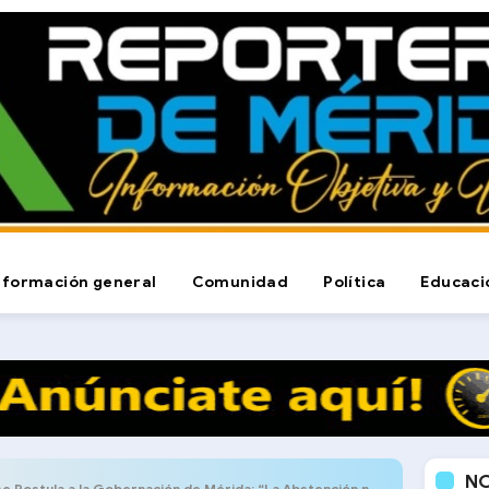
nformación general
Comunidad
Política
Educaci
N
 a la Gobernación de Mérida: “La Abstención no es una Respuesta, es una Rendición”