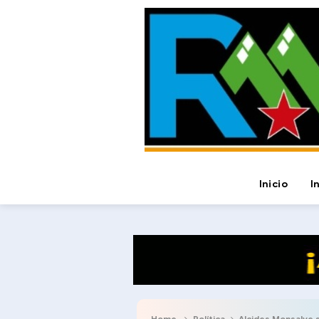
Inicio
I
Home
Política
Alcides Monsalve se Postula