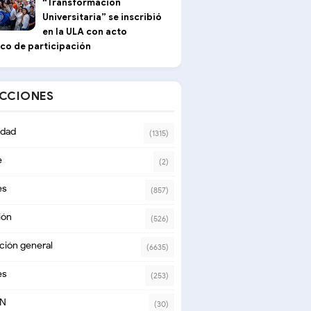
“Transformación
Universitaria” se inscribió
en la ULA con acto
ico de participación
ECCIONES
dad
(1315)
e
(2)
es
(857)
ión
(526)
ción general
(6635)
es
(253)
ON
(30)