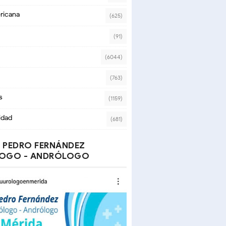
ricana
(625)
(91)
(6044)
(763)
s
(1159)
idad
(681)
 PEDRO FERNÁNDEZ
OGO - ANDRÓLOGO