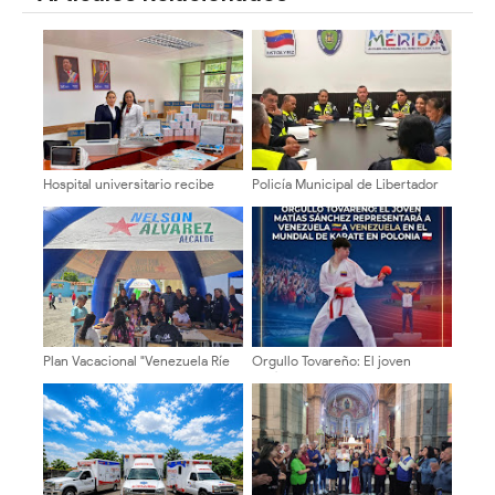
Hospital universitario recibe
Policía Municipal de Libertador
nueva dotación de equipos y
activa plan «Vacaciones Seguras
ayudas técnicas
2026» en Mérida
Plan Vacacional "Venezuela Ríe
Orgullo Tovareño: El joven
2026" brinda recreación y
Matías Sánchez representará a
cultura a niños del municipio
Venezuela en el Mundial de
Libertador
Karate en Polonia