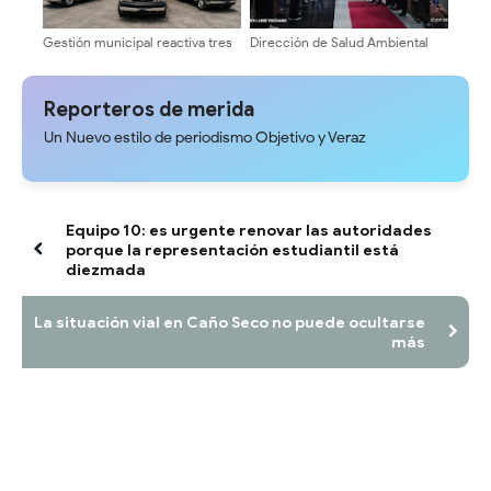
Gestión municipal reactiva tres
Dirección de Salud Ambiental
ambulancias para optimizar la
conmemoró Nonagésimo
atención médica y traslados en
aniversario con profunda fe y
Sucre del Zulia
devoción en la Catedral de
Reporteros de merida
Mérida
Un Nuevo estilo de periodismo Objetivo y Veraz
Equipo 10: es urgente renovar las autoridades
porque la representación estudiantil está
diezmada
La situación vial en Caño Seco no puede ocultarse
más