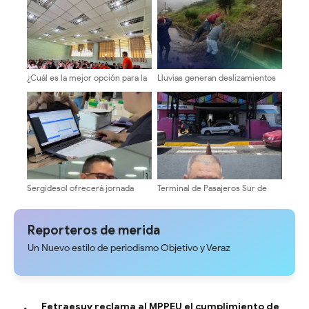
¿Cuál es la mejor opción para la
Lluvias generan deslizamientos
ULA? Equipo 10 inicia ronda de
y afectan la vialidad en Cardenal
consultas con candidatos a la
Quintero
dirección universitaria.
Sergidesol ofrecerá jornada
Terminal de Pasajeros Sur de
especial y descuento del 20%
Mérida se mantiene 100% activo
En el pago del servicio de aseo
para recibir a turistas
urbano en la Plaza Belén
Reporteros de merida
Un Nuevo estilo de periodismo Objetivo y Veraz
Fetraesuv reclama al MPPEU el cumplimiento de