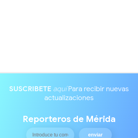
SUSCRIBETE
aquí
Para recibir nuevas
actualizaciones
Reporteros de Mérida