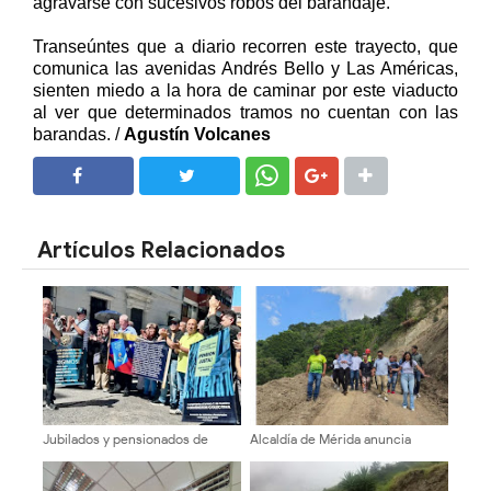
agravarse con sucesivos robos del barandaje.
Transeúntes que a diario recorren este trayecto, que
comunica las avenidas Andrés Bello y Las Américas,
sienten miedo a la hora de caminar por este viaducto
al ver que determinados tramos no cuentan con las
barandas. /
Agustín Volcanes
SHARE
SHARE
Artículos Relacionados
Jubilados y pensionados de
Alcaldía de Mérida anuncia
Cantv en Mérida exigen mejoras
cierre total del paso vehicular
salariales y servicios médicos
en el sector El Cafetal por 15
días