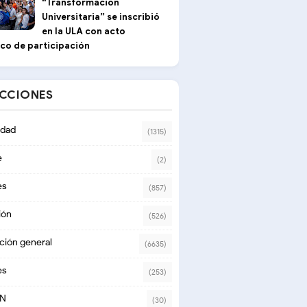
“Transformación
Universitaria” se inscribió
en la ULA con acto
ico de participación
ECCIONES
dad
(1315)
e
(2)
es
(857)
ión
(526)
ción general
(6635)
es
(253)
ON
(30)