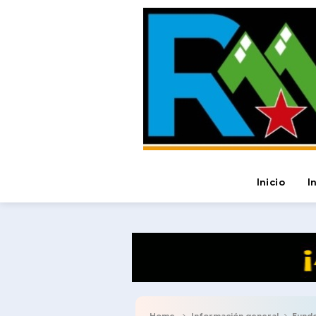
Inicio
I
Home
Información general
Funde