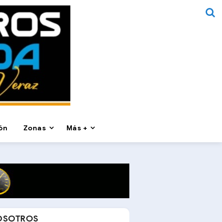
ón
Zonas
Más +
OSOTROS