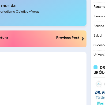
 merida
Paname
periodismo Objetivo y Veraz
Paramo
Política
Salud
ptura
Previous Post
Suceso
Univers
DR
URÓL