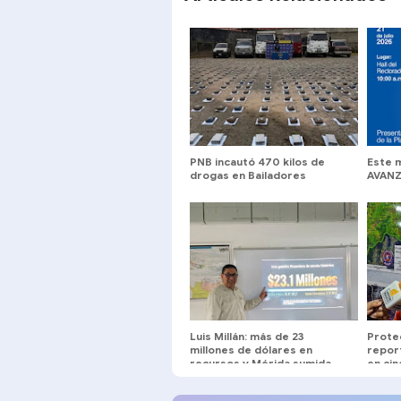
PNB incautó 470 kilos de
Este 
drogas en Bailadores
AVANZ
Luis Millán: más de 23
Protec
millones de dólares en
repor
recursos y Mérida sumida
en cin
entre oscuridad y huecos