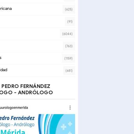
ricana
(625)
(91)
(6044)
(763)
s
(1159)
idad
(681)
 PEDRO FERNÁNDEZ
OGO - ANDRÓLOGO