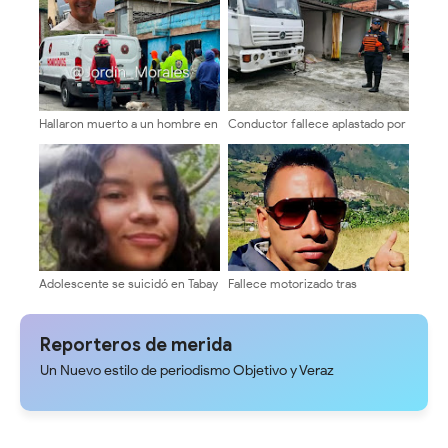
Chiguará
Hallaron muerto a un hombre en
Conductor fallece aplastado por
Timotes
su propio camión en el sector La
Vega
Adolescente se suicidó en Tabay
Fallece motorizado tras
impactar contra un poste en la
avenida Las Américas de Mérida
Reporteros de merida
Un Nuevo estilo de periodismo Objetivo y Veraz