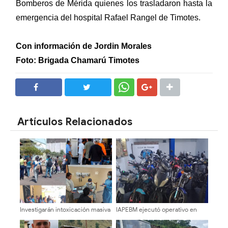
Bomberos de Mérida quienes los trasladaron hasta la
emergencia del hospital Rafael Rangel de Timotes.
Con información de Jordin Morales
Foto: Brigada Chamarú Timotes
SHARE
SHARE
Artículos Relacionados
Investigarán intoxicación masiva
IAPEBM ejecutó operativo en
de 36 estudiantes en Liceo
Tovar con retención de 50
Bolivariano "Llano de El Anís" de
motos y cierre de licorerías