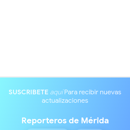
SUSCRIBETE
aquí
Para recibir nuevas
actualizaciones
Reporteros de Mérida