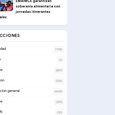
EMAIMCE garantizan
soberanía alimentaria con
jornadas itinerantes
ales
ECCIONES
dad
(1315)
e
(2)
es
(857)
ión
(526)
ción general
(6635)
es
(253)
ON
(30)