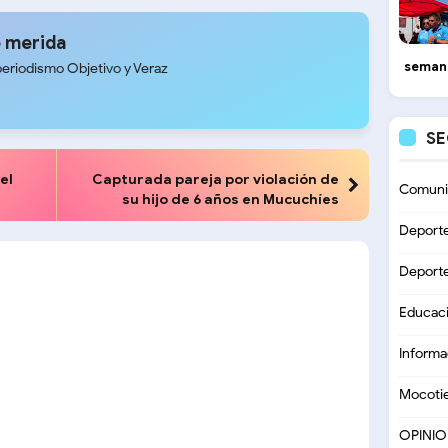
 merida
seman
periodismo Objetivo y Veraz
S
el
Capturada pareja por violación de
Comuni
su hijo de 6 años en Mucuchíes
Deport
Deport
Educac
Informa
Mocoti
OPINI