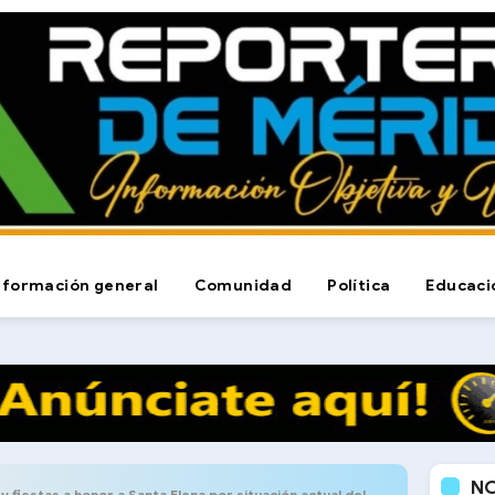
nformación general
Comunidad
Política
Educaci
N
s a honor a Santa Elena por situación actual del país en Obispo Ramos de Lora