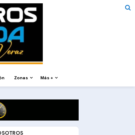
ón
Zonas
Más +
OSOTROS