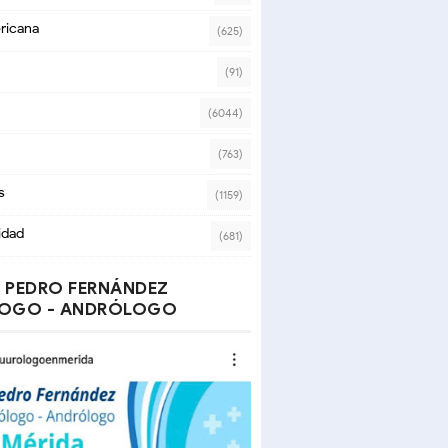
ricana
(625)
(91)
(6044)
(763)
s
(1159)
idad
(681)
 PEDRO FERNÁNDEZ
OGO - ANDRÓLOGO