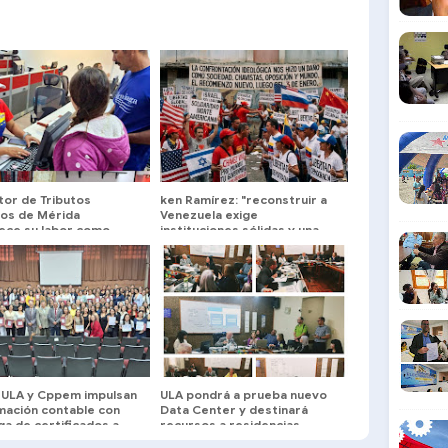
tor de Tributos
ken Ramírez: "reconstruir a
nos de Mérida
Venezuela exige
lece su labor como
instituciones sólidas y una
ores públicos al
agenda centrada en el
cio del pueblo merideño
interés nacional"
 ULA y Cppem impulsan
ULA pondrá a prueba nuevo
rmación contable con
Data Center y destinará
a de certificados a
recursos a residencias
articipantes
estudiantiles