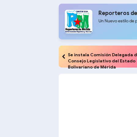
Reporteros de
Un Nuevo estilo de 
Se instala Comisión Delegada d
Consejo Legislativo del Estado
Bolivariano de Mérida