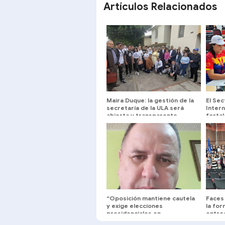
Artículos Relacionados
Maira Duque: la gestión de la
El Sec
secretaría de la ULA será
Inter
abierta y transparente
forta
servid
servi
“Oposición mantiene cautela
Faces
y exige elecciones
la fo
presidenciales en
entreg
eventuales negociaciones”
160 p