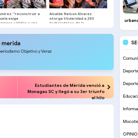
mírez: "reconstruir a
Alcalde Nelson Álvarez
uela exige
otorga titularidad a 250
urbano
uciones sólidas y una
trabajadores de la
a centrada en el
municipalidad
s nacional"
S
 merida
periodismo Objetivo y Veraz
Comuni
Deport
Deport
Estudiantes de Mérida venció a
Monagas SC y llegó a su 3er triunfo
Educac
al hilo
Informa
Mocoti
OPINI