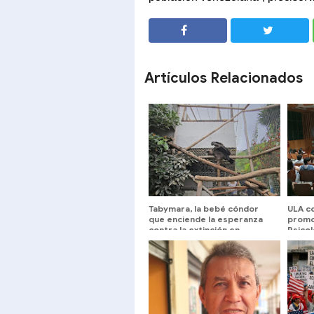
SHARE
SHARE
Artículos Relacionados
Tabymara, la bebé cóndor
ULA c
que enciende la esperanza
promo
contra la extinción en
Psicol
Venezuela