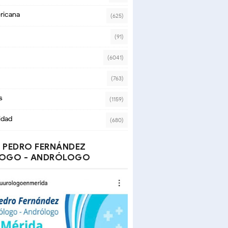
ricana
(625)
(91)
(6041)
(763)
s
(1159)
idad
(680)
 PEDRO FERNÁNDEZ
OGO - ANDRÓLOGO