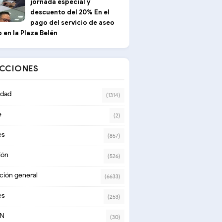
jornada especial y
descuento del 20% En el
pago del servicio de aseo
 en la Plaza Belén
ECCIONES
dad
(1314)
e
(2)
es
(857)
ión
(526)
ción general
(6633)
es
(253)
ON
(30)