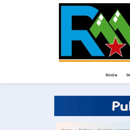
Inicio
I
Home
Política
“Solicito a quienes integran el ac