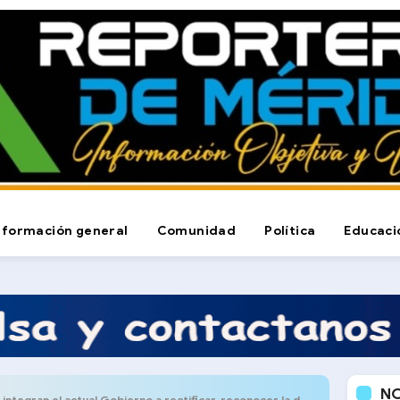
nformación general
Comunidad
Política
Educaci
N
tual Gobierno a rectificar, reconocer la decisión del 28Jul y no alargar la angustia de los venezolanos”