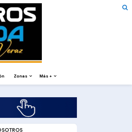
ón
Zonas
Más +
OSOTROS