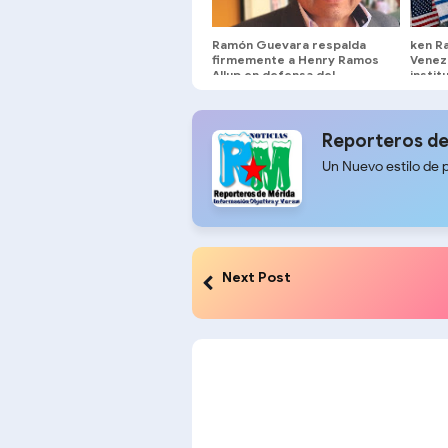
Ramón Guevara respalda
ken Ra
firmemente a Henry Ramos
Venez
Allup en defensa del
instit
liderazgo de María Corina
agend
Machado
interé
Reporteros de
Un Nuevo estilo de 
Next Post