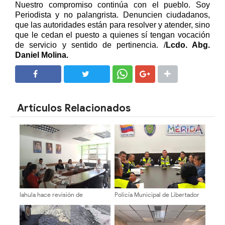
Nuestro compromiso continúa con el pueblo. Soy
Periodista y no palangrista. Denuncien ciudadanos,
que las autoridades están para resolver y atender, sino
que le cedan el puesto a quienes sí tengan vocación
de servicio y sentido de pertinencia.
/
Lcdo. Abg.
Daniel Molina.
SHARE
SHARE
Artículos Relacionados
Iahula hace revisión de
Policía Municipal de Libertador
normativas y proyecta metas
activa plan «Vacaciones Seguras
para el 2027
2026» en Mérida