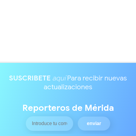
SUSCRIBETE
aquí
Para recibir nuevas
actualizaciones
Reporteros de Mérida