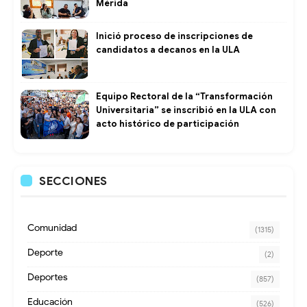
Mérida
Inició proceso de inscripciones de
candidatos a decanos en la ULA
Equipo Rectoral de la “Transformación
Universitaria” se inscribió en la ULA con
acto histórico de participación
SECCIONES
Comunidad
(1315)
Deporte
(2)
Deportes
(857)
Educación
(526)