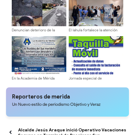
Denuncian deterioro de la
El Iahula fortalece la atención
vialidad en La Pedregosa Alta
neonatal con capacitación
tras trabajos de tuberías de
técnica multidisciplinaria
aguas blancas
En la Academia de Mérida
Jornada especial de
presentarán propuesta vial para
recaudación y actualización de
los pueblos del sur
Sergidesol en el Mercado
Periférico hasta este domingo
Reporteros de merida
Un Nuevo estilo de periodismo Objetivo y Veraz
Alcalde Jesús Araque inició Operativo Vacaciones