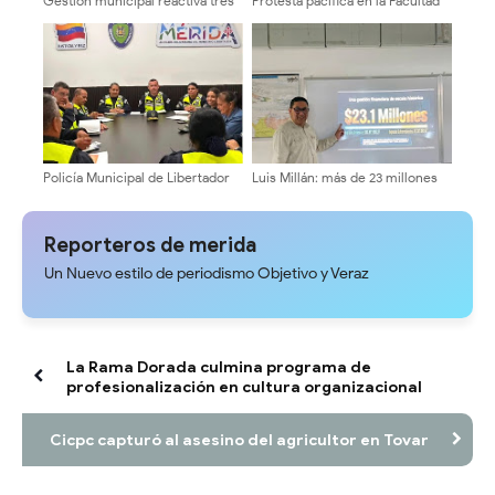
Gestión municipal reactiva tres
Protesta pacífica en la Facultad
ambulancias para optimizar la
de Humanidades exige medidas
atención médica y traslados en
firmes ante caso de acoso
Sucre del Zulia
Policía Municipal de Libertador
Luis Millán: más de 23 millones
activa plan «Vacaciones Seguras
de dólares en recursos y Mérida
2026» en Mérida
sumida entre oscuridad y
huecos
Reporteros de merida
Un Nuevo estilo de periodismo Objetivo y Veraz
La Rama Dorada culmina programa de
profesionalización en cultura organizacional
Cicpc capturó al asesino del agricultor en Tovar