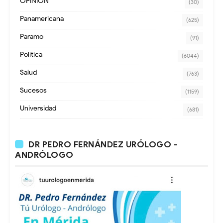
OPINION
(30)
Panamericana
(625)
Paramo
(91)
Política
(6044)
Salud
(763)
Sucesos
(1159)
Universidad
(681)
DR PEDRO FERNÁNDEZ URÓLOGO -
ANDRÓLOGO