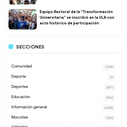
Equipo Rectoral de la “Transformación
Universitaria” se inscribió en la ULA con
acto histórico de participación
SECCIONES
Comunidad
(1315)
Deporte
(2)
Deportes
(857)
Educación
(526)
Información general
(6635)
Mocoties
(253)