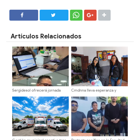
SHARE
SHARE
Artículos Relacionados
Sergidesol ofrecerá jornada
Cmdnna lleva esperanza y
especial y descuento del 20%
atención a casas de abrigo en
En el pago del servicio de aseo
Mérida
urbano en la Plaza Belén