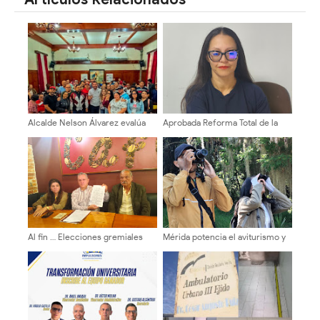
Alcalde Nelson Álvarez evalúa
Aprobada Reforma Total de la
comisión de profesionales y
Ordenanza de Cementerios en
técnicos local
el Municipio Libertador ​
Al fin … Elecciones gremiales
Mérida potencia el aviturismo y
para 10 de diciembre de 2026
la conservación ambiental
del Colegio de Abogados de
Mérida