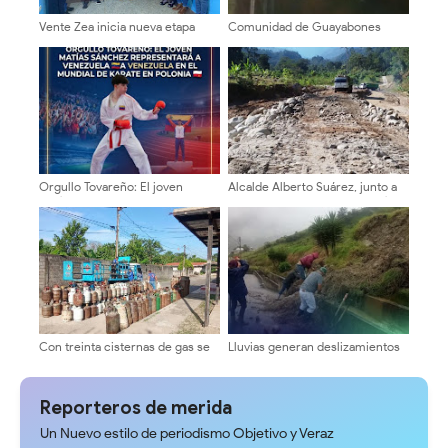
Vente Zea inicia nueva etapa
Comunidad de Guayabones
organizativa de cara a la
denuncia abandono y exige
transformación nacional y la
respuestas a la alcaldía
renovación de poderes
Orgullo Tovareño: El joven
Alcalde Alberto Suárez, junto a
Matías Sánchez representará a
la comunidad recuperan la vía
Venezuela en el Mundial de
hacia El Charal
Karate en Polonia
Con treinta cisternas de gas se
Lluvias generan deslizamientos
abasteció a los merideños
y afectan la vialidad en Cardenal
Quintero
Reporteros de merida
Un Nuevo estilo de periodismo Objetivo y Veraz