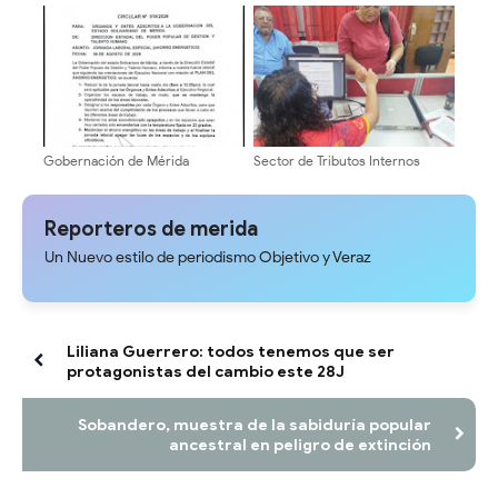
vocación de unidad y exigencia
Urgente superar el modelo
de resultados concretos
Centralizado del Estado
Comunal"
Gobernación de Mérida
Sector de Tributos Internos
establece jornada laboral
Mérida fortalece la cultura
especial de medio día por Plan
tributaria con jornadas de
de Ahorro Energético
orientación a servidores
Reporteros de merida
públicos y contribuyentes
Un Nuevo estilo de periodismo Objetivo y Veraz
Liliana Guerrero: todos tenemos que ser
protagonistas del cambio este 28J
Sobandero, muestra de la sabiduría popular
ancestral en peligro de extinción