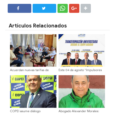
SHARE
SHARE
Artículos Relacionados
Acuerdan nuevas tarifas de
Este 04 de agosto “Impulsores
transporte público a partir del 1°
de la Transformación
de agosto, 200Bs Urbano, 230Bs
Universitaria” formalizará
intermedio y 260Bs largo
inscripción del equipo rectoral
COPEI asume diálogo
Abogado Alexander Morales:
institucional del 1° de agosto con
"Para un Cambio positivo, es