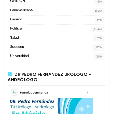
OPINION
(30)
Panamericana
(625)
Paramo
(91)
Política
(6044)
Salud
(763)
Sucesos
(1159)
Universidad
(681)
DR PEDRO FERNÁNDEZ URÓLOGO -
ANDRÓLOGO