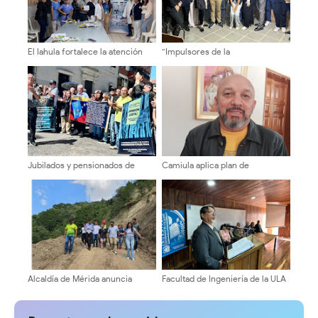
El Iahula fortalece la atención
“Impulsores de la
neonatal con capacitación
Transformación Universitaria”
técnica multidisciplinaria
sostuvieron encuentros en la
ULA sobre autonomía y
sostenibilidad
Jubilados y pensionados de
Camiula aplica plan de
Cantv en Mérida exigen mejoras
contingencia para el área de
salariales y servicios médicos
Emergencia ante temporada
vacacional
Alcaldía de Mérida anuncia
Facultad de Ingeniería de la ULA
cierre total del paso vehicular
celebró 94 años de su creación
en el sector El Cafetal por 15
días