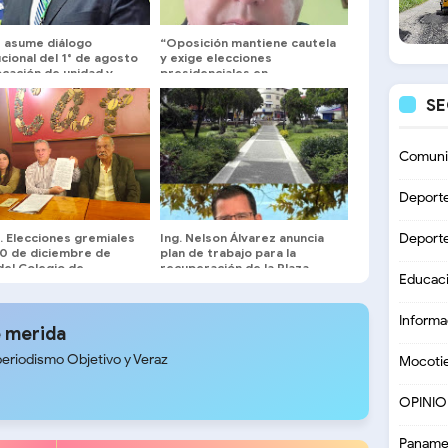
 asume diálogo
“Oposición mantiene cautela
ucional del 1° de agosto
y exige elecciones
cación de unidad y
presidenciales en
ncia de resultados
eventuales negociaciones”
etos
S
Comuni
Deport
 … Elecciones gremiales
Ing. Nelson Álvarez anuncia
Deport
10 de diciembre de
plan de trabajo para la
del Colegio de
recuperación de la Plaza
Educac
dos de Mérida
Bolívar de Mérida
Informa
 merida
periodismo Objetivo y Veraz
Mocoti
OPINI
Paname