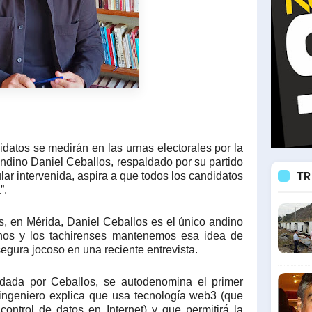
idatos se medirán en las urnas electorales por la
andino Daniel Ceballos, respaldado por su partido
TR
lar intervenida, aspira a que todos los candidatos
a
”.
s, en Mérida, Daniel Ceballos es el único andino
nos y los tachirenses mantenemos esa idea de
segura jocoso en una reciente entrevista.
undada por Ceballos, se autodenomina el primer
l ingeniero explica que usa tecnología web3 (que
control de datos en Internet) y que permitirá la