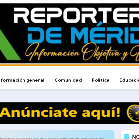
nformación general
Comunidad
Política
Educaci
N
 ingeniero agrónomo que busca cultivar un gobierno digital