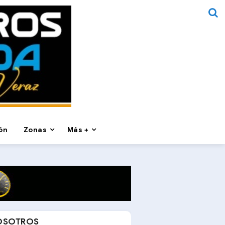
ón
Zonas
Más +
OSOTROS