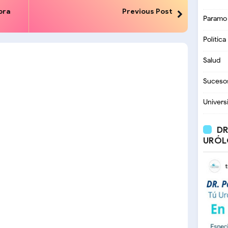
ora
Previous Post
Paramo
Política
Salud
Suceso
Univers
DR
URÓL