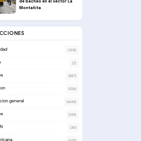
de bacheo en el sector La
Montañita
ECCIONES
dad
(1315)
e
(2)
es
(857)
ión
(526)
ción general
(6636)
es
(253)
ON
(30)
ricana
(625)