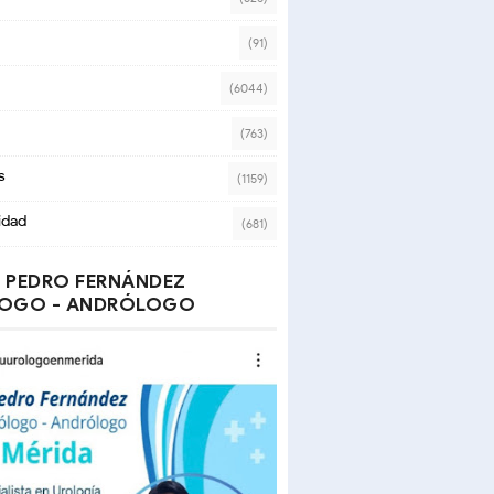
(91)
(6044)
(763)
s
(1159)
idad
(681)
 PEDRO FERNÁNDEZ
OGO - ANDRÓLOGO