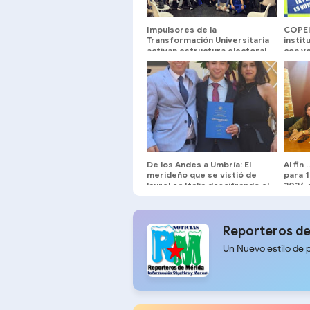
Impulsores de la
COPEI
Transformación Universitaria
instit
activan estructura electoral
con vo
en facultades y núcleos
exige
concr
De los Andes a Umbría: El
Al fin
merideño que se vistió de
para 
laurel en Italia descifrando el
2026 
origen de la arepa andina
Aboga
Reporteros de
Un Nuevo estilo de 