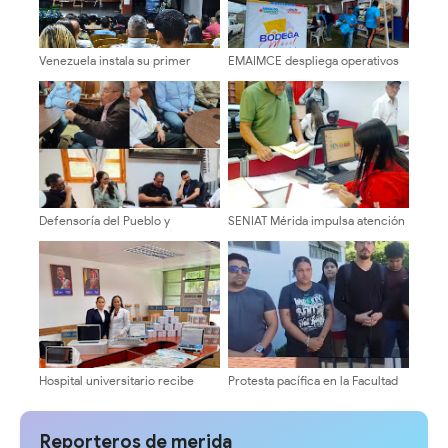
Venezuela instala su primer
EMAIMCE despliega operativos
detector de astropartículas en
de atención alimentaria con la
los Andes
Bodega Móvil en tres sectores
de Campo Elías
Defensoría del Pueblo y
SENIAT Mérida impulsa atención
Concejo Municipal evalúan tarifa
directa y trámites tributarios al
del pasaje en Mérida
contribuyente
Hospital universitario recibe
Protesta pacífica en la Facultad
nueva dotación de equipos y
de Humanidades exige medidas
ayudas técnicas
firmes ante caso de acoso
Reporteros de merida