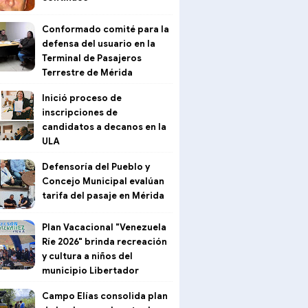
Conformado comité para la
defensa del usuario en la
Terminal de Pasajeros
Terrestre de Mérida
Inició proceso de
inscripciones de
candidatos a decanos en la
ULA
Defensoría del Pueblo y
Concejo Municipal evalúan
tarifa del pasaje en Mérida
Plan Vacacional "Venezuela
Ríe 2026" brinda recreación
y cultura a niños del
municipio Libertador
Campo Elías consolida plan