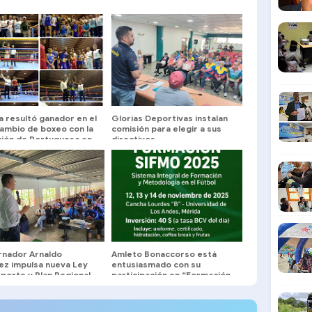
a resultó ganador en el
Glorias Deportivas instalan
cambio de boxeo con la
comisión para elegir a sus
ción de Portuguesa en
directivos
a
nador Arnaldo
Amleto Bonaccorso está
ez impulsa nueva Ley
entusiasmado con su
porte y Plan Regional
participación en “Formación
SIFMO’2025