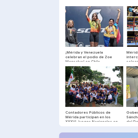
​¡Mérida y Venezuela
Mérid
celebran el podio de Zoe
inter
Monsalve! en Chile
selec
El Vigí
Contadores Públicos de
Gober
Mérida participan en los
Sánch
XXXVI Juegos Nacionales en
del De
Anzoátegui
2026