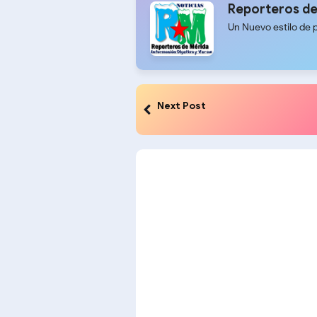
Reporteros de
Un Nuevo estilo de 
Next Post