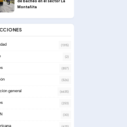
de bacheo en el sector La
Montañita
ECCIONES
dad
(1315)
e
(2)
es
(857)
ión
(526)
ción general
(6635)
es
(253)
ON
(30)
ricana
(625)