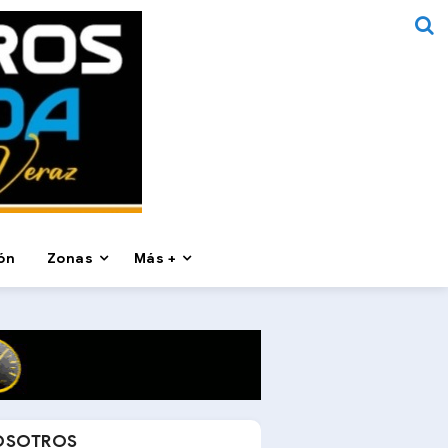
ón
Zonas
Más +
OSOTROS