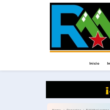
Inicio
I
Home
Deportes
El fútbol campo 