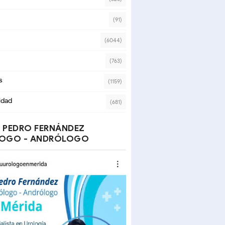
(91)
(6044)
(763)
s
(1159)
idad
(681)
 PEDRO FERNÁNDEZ
OGO - ANDRÓLOGO