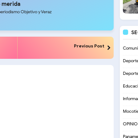
 merida
periodismo Objetivo y Veraz
S
Previous Post
Comuni
Deport
Deport
Educac
Informa
Mocoti
OPINI
Paname