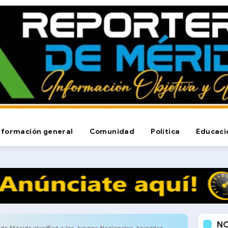
nformación general
Comunidad
Política
Educaci
N
de Mérida clasificó a los Juegos Nacionales Juveniles