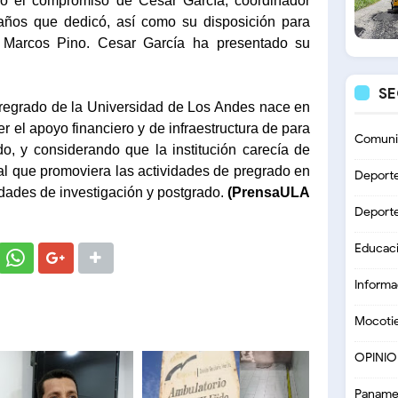
có el compromiso de César García, coordinador
 años que dedicó, así como su disposición para
a Marcos Pino. Cesar García ha presentado su
.
S
regrado de la Universidad de Los Andes nace en
 el apoyo financiero y de infraestructura de para
Comuni
ado, y considerando que la institución carecía de
ral que promoviera las actividades de pregrado en
Deport
idades de investigación y postgrado.
(PrensaULA
Deport
Educac
Informa
Mocoti
OPINI
Paname