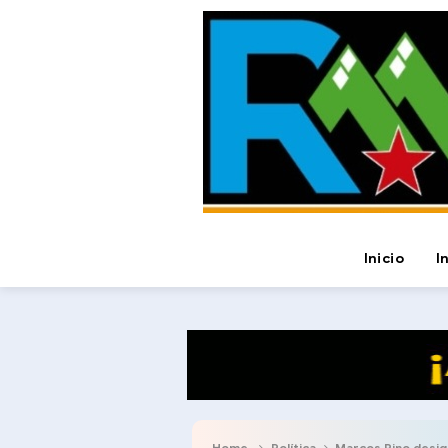
Inicio
I
Home
Política
Marcos Pino designa