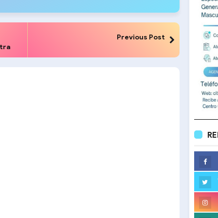
Previous Post
tra
RE