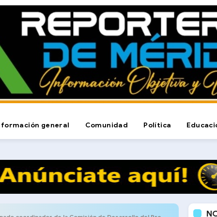
nformación general
Comunidad
Política
Educaci
N
do coordinador de la Comisión de Desarrollo del Pregrado