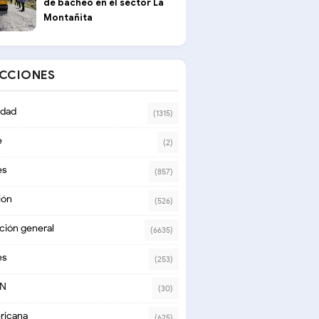
de bacheo en el sector La
Montañita
ECCIONES
dad
(1315)
e
(2)
es
(857)
ión
(526)
ción general
(6635)
es
(253)
ON
(30)
ricana
(625)