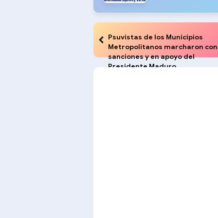
Psuvistas de los Municipios
Metropolitanos marcharon con
sanciones y en apoyo del
Presidente Maduro