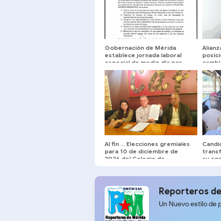
Gobernación de Mérida
Alianz
establece jornada laboral
posic
especial de medio día por
cambio
Plan de Ahorro Energético
reinst
Venez
Al fin … Elecciones gremiales
Candi
para 10 de diciembre de
trans
2026 del Colegio de
su ag
Abogados de Mérida
univer
Reporteros de
Un Nuevo estilo de 