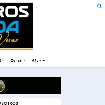
ón
Zonas
Más +
OSOTROS