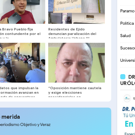
Paramo
Política
a Bravo Pueblo fija
Residentes de Ejido
ión contundente por el
denuncian paralización del
Salud
 y la
Ambulatorio Urbano III
itucionalización de
uela
Suceso
Univers
DR
URÓL
datos que impulsan la
“Oposición mantiene cautela
formación avanzan en
y exige elecciones
enda de encuentros
presidenciales en
sitarios
eventuales negociaciones”
 merida
periodismo Objetivo y Veraz