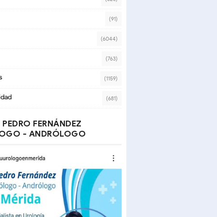
(91)
(6044)
(763)
s
(1159)
idad
(681)
 PEDRO FERNÁNDEZ
OGO - ANDRÓLOGO