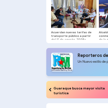
Acuerdan nuevas tarifas de
Alcal
transporte público a partir
conme
del 1° de agosto, 200Bs
de la 
Urbano, 230Bs intermedio y
solem
260Bs largo
Reporteros de
Un Nuevo estilo de 
Guaraque busca mayor visita
turística