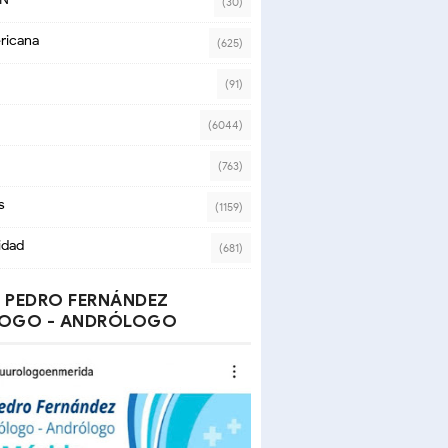
(30)
ricana
(625)
(91)
(6044)
(763)
s
(1159)
idad
(681)
 PEDRO FERNÁNDEZ
OGO - ANDRÓLOGO