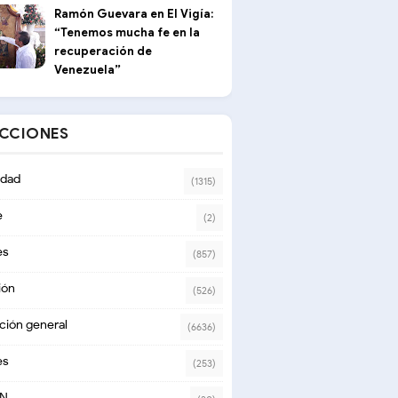
Ramón Guevara en El Vigía:
“Tenemos mucha fe en la
recuperación de
Venezuela”
ECCIONES
dad
(1315)
e
(2)
es
(857)
ión
(526)
ción general
(6636)
es
(253)
ON