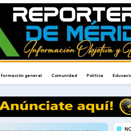
nformación general
Comunidad
Política
Educaci
N
jando en la conformación de los padrones electorales unitarios en el municipio Libertador”