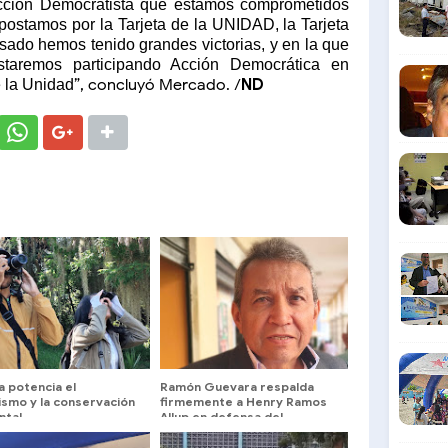
Acción Democratista que estamos comprometidos
postamos por la Tarjeta de la UNIDAD, la Tarjeta
asado hemos tenido grandes victorias, y en la que
taremos participando Acción Democrática en
”, concluyó Mercado. /
ND
e la Unidad
a potencia el
Ramón Guevara respalda
ismo y la conservación
firmemente a Henry Ramos
ntal
Allup en defensa del
liderazgo de María Corina
Machado