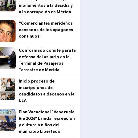
monumentos a la desidia y
a la corrupción en Mérida
“Comerciantes merideños
cansados de los apagones
continuos”
Conformado comité para la
defensa del usuario en la
Terminal de Pasajeros
Terrestre de Mérida
Inició proceso de
inscripciones de
candidatos a decanos en la
ULA
Plan Vacacional "Venezuela
Ríe 2026" brinda recreación
y cultura a niños del
municipio Libertador