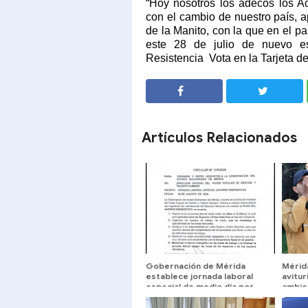
“Hoy nosotros los adecos los 
con el cambio de nuestro país, a
de la Manito, con la que en el p
este 28 de julio de nuevo es
Resistencia
Vota en la Tarjeta d
SHARE
SHARE
Artículos Relacionados
Gobernación de Mérida
Mérid
establece jornada laboral
avitur
especial de medio día por
ambie
Plan de Ahorro Energético