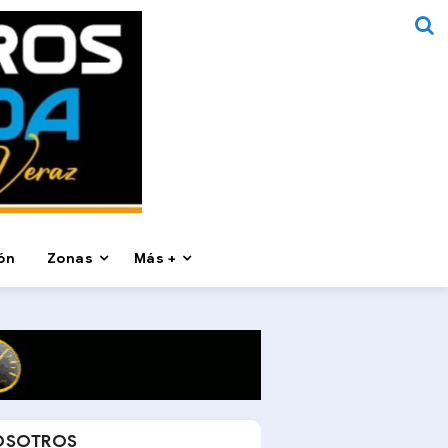
ón
Zonas
Más +
OSOTROS