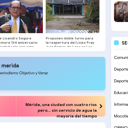
de Lisandro Segura
Proponen doble turno para
S
mora 134 aniversario
la reapertura del Liceo Fray
ciudad solo con acto
Juan Ramos de Lora en Los
ne
Sauzales
Comuni
 merida
Deport
periodismo Objetivo y Veraz
Deport
Educac
Mérida, una ciudad con cuatro ríos
Informa
pero… sin servicio de agua la
mayoría del tiempo
Mocoti
OPINI