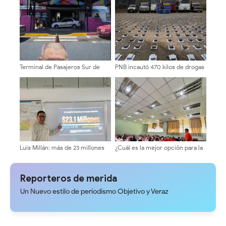
En el pago del servicio de aseo
junto al Poder Popular
urbano en la Plaza Belén
Terminal de Pasajeros Sur de
PNB incautó 470 kilos de drogas
Mérida se mantiene 100% activo
en Bailadores
para recibir a turistas
Luis Millán: más de 23 millones
¿Cuál es la mejor opción para la
de dólares en recursos y Mérida
ULA? Equipo 10 inicia ronda de
sumida entre oscuridad y
consultas con candidatos a la
huecos
dirección universitaria.
Reporteros de merida
Un Nuevo estilo de periodismo Objetivo y Veraz