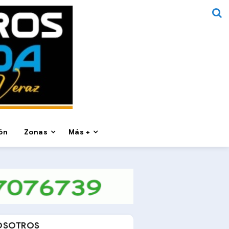
ón
Zonas
Más +
OSOTROS