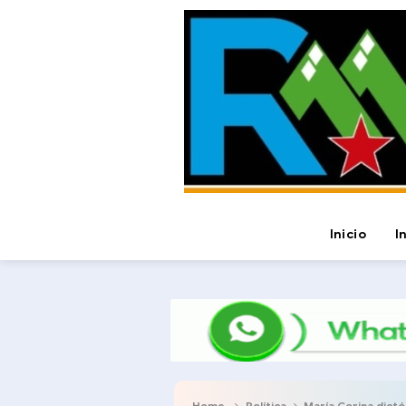
Inicio
I
Home
Política
María Corina dictó