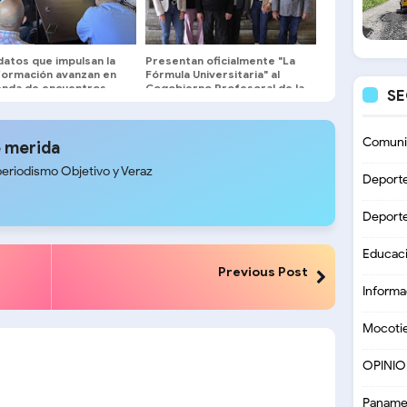
datos que impulsan la
Presentan oficialmente "La
formación avanzan en
Fórmula Universitaria" al
enda de encuentros
Cogobierno Profesoral de la
S
sitarios
ULA ​
Comuni
 merida
periodismo Objetivo y Veraz
Deport
Deport
Educac
Previous Post
Informa
Mocoti
OPINI
Paname