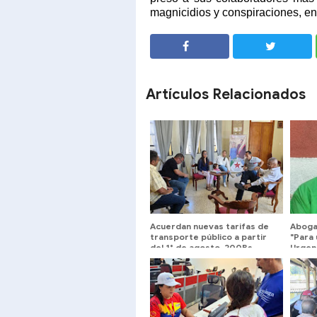
magnicidios y conspiraciones, entr
SHARE
SHARE
Artículos Relacionados
Acuerdan nuevas tarifas de
Aboga
transporte público a partir
"Para 
del 1° de agosto, 200Bs
Urgen
Urbano, 230Bs intermedio y
Centr
260Bs largo
Comun