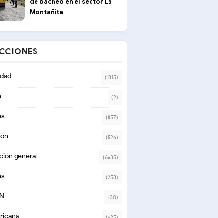
de bacheo en el sector La
Montañita
ECCIONES
dad
(1315)
e
(2)
es
(857)
ión
(526)
ción general
(6635)
es
(253)
ON
(30)
ricana
(625)