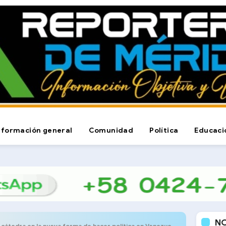
nformación general
Comunidad
Política
Educaci
N
 cátedra en la nueva forma de hacer política en Venezuela