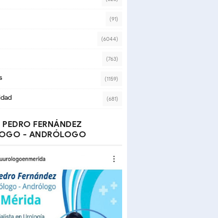
(91)
(6044)
(763)
s
(1159)
idad
(681)
 PEDRO FERNÁNDEZ
OGO - ANDRÓLOGO