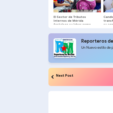
El Sector de Tributos
Candi
Internos de Mérida
trans
fortalece su labor como
su ag
servidores públicos al
univer
servicio del pueblo merideño
Reporteros de
Un Nuevo estilo de 
Next Post