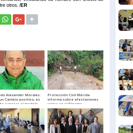
e otros. /
ER
do Alexander Morales:
Protección Civil Mérida
un Cambio positivo, es
informa sobre afectaciones
te superar el modelo
viales en el Páramo
alizado del Estado
al"