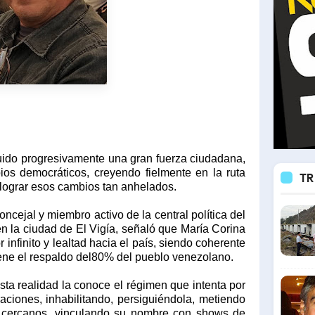
uido progresivamente una gran fuerza ciudadana,
pios democráticos, creyendo fielmente en la ruta
TR
a lograr esos cambios tan anhelados.
oncejal y miembro activo de la central política del
a ciudad de El Vigía, señaló que María Corina
nfinito y lealtad hacia el país, siendo coherente
ene el respaldo del80% del pueblo venezolano.
ta realidad la conoce el régimen que intenta por
raciones, inhabilitando, persiguiéndola, metiendo
 cercanos, vinculando su nombre con shows de