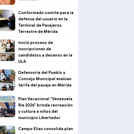
Conformado comité para la
defensa del usuario en la
Terminal de Pasajeros
Terrestre de Mérida
Inició proceso de
inscripciones de
candidatos a decanos en la
ULA
Defensoría del Pueblo y
Concejo Municipal evalúan
tarifa del pasaje en Mérida
Plan Vacacional "Venezuela
Ríe 2026" brinda recreación
y cultura a niños del
municipio Libertador
Campo Elías consolida plan