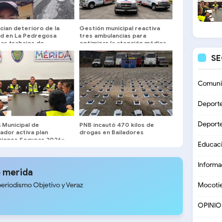
cian deterioro de la
Gestión municipal reactiva
dad en La Pedregosa
tres ambulancias para
ras trabajos de
optimizar la atención médica
ías de aguas blancas
y traslados en Sucre del
S
Zulia
Comuni
Deport
Deport
a Municipal de
PNB incautó 470 kilos de
ador activa plan
drogas en Bailadores
ciones Seguras 2026»
Educac
rida
Informa
 merida
periodismo Objetivo y Veraz
Mocoti
OPINI