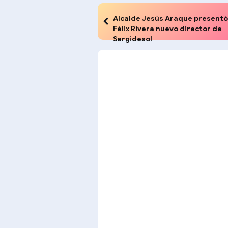
Alcalde Jesús Araque presentó
Félix Rivera nuevo director de
Sergidesol