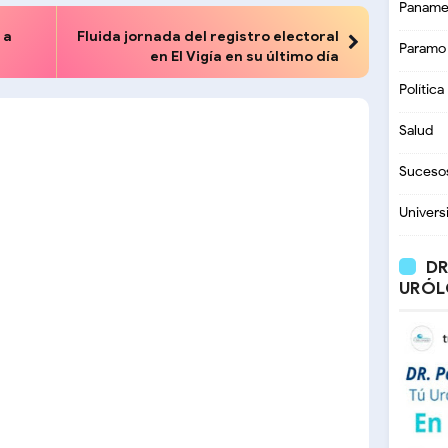
Paname
 a
Fluida jornada del registro electoral
Paramo
en El Vigía en su último día
Política
Salud
Suceso
Univers
DR
URÓL