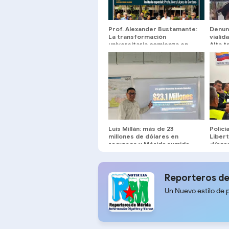
Prof. Alexander Bustamante:
Denun
La transformación
viali
universitaria comienza en
Alta t
sus Escuelas y Facultades
tuber
Luis Millán: más de 23
Policí
millones de dólares en
Libert
recursos y Mérida sumida
«Vaca
entre oscuridad y huecos
en Mé
Reporteros de
Un Nuevo estilo de 