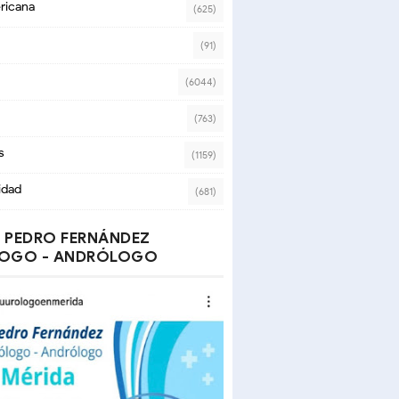
ricana
(625)
(91)
(6044)
(763)
s
(1159)
idad
(681)
 PEDRO FERNÁNDEZ
OGO - ANDRÓLOGO