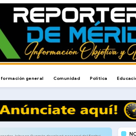
nformación general
Comunidad
Política
Educaci
N
ador Jehyson Guzmán desplegó personal del Fonhvim en Bailadores