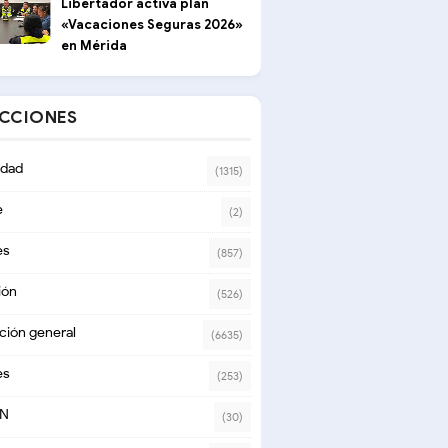
Libertador activa plan
«Vacaciones Seguras 2026»
en Mérida
ECCIONES
dad
(1315)
e
(2)
es
(857)
ión
(526)
ción general
(6635)
es
(253)
ON
(30)