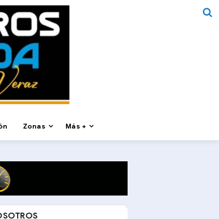
ón
Zonas
Más +
OSOTROS