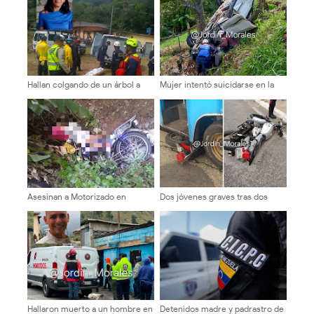
Hallan colgando de un árbol a
Mujer intentó suicidarse en la
mujer reportada como
carretera Trasandina
desaparecida
Asesinan a Motorizado en
Dos jóvenes graves tras dos
Guayabones
hechos viales en Ejido
Hallaron muerto a un hombre en
Detenidos madre y padrastro de