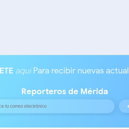
ETE
aquí
Para recibir nuevas actua
Reporteros de Mérida