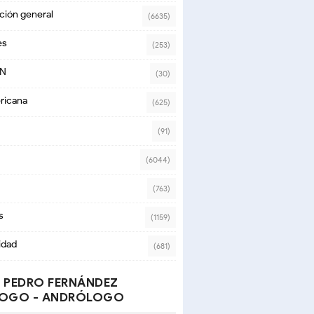
ción general
(6635)
es
(253)
ON
(30)
ricana
(625)
(91)
(6044)
(763)
s
(1159)
idad
(681)
 PEDRO FERNÁNDEZ
OGO - ANDRÓLOGO