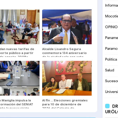
Informa
Mocoti
OPINI
Paname
Paramo
dan nuevas tarifas de
Alcalde Lisandro Segura
orte público a partir
conmemora 134 aniversario
 de agosto, 200Bs
de la ciudad solo con acto
Política
o, 230Bs intermedio y
solemne
 largo
Salud
Suceso
Univers
Maniglia impulsa la
Al fin … Elecciones gremiales
formación del SENIAT
para 10 de diciembre de
DR
te la nueva visión
2026 del Colegio de
URÓL
junto a gremios
Abogados de Mérida
os y tributarios