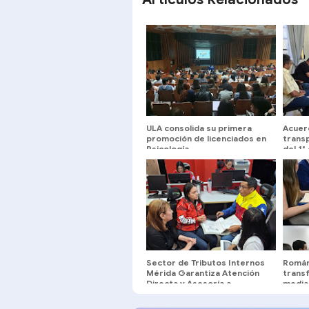
ULA consolida su primera
Acuer
promoción de licenciados en
transp
Psicología
del 1°
Urban
260Bs
Sector de Tributos Internos
Román 
Mérida Garantiza Atención
trans
Directa y Asesoría a
median
Contribuyentes
MODA 
técnic