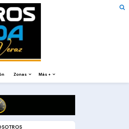
ón
Zonas
Más +
OSOTROS