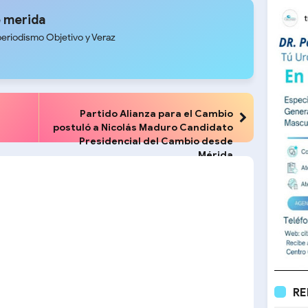
 merida
periodismo Objetivo y Veraz
Partido Alianza para el Cambio
postuló a Nicolás Maduro Candidato
Presidencial del Cambio desde
Mérida
RE