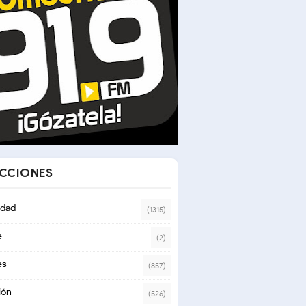
ECCIONES
dad
(1315)
e
(2)
es
(857)
ión
(526)