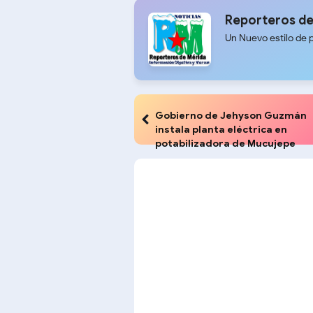
Reporteros de
Un Nuevo estilo de 
Gobierno de Jehyson Guzmán
instala planta eléctrica en
potabilizadora de Mucujepe