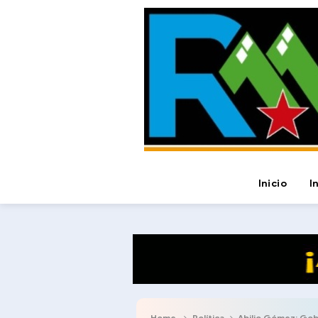
Inicio
I
Home
Política
Abilio Gómez: Gobierno re