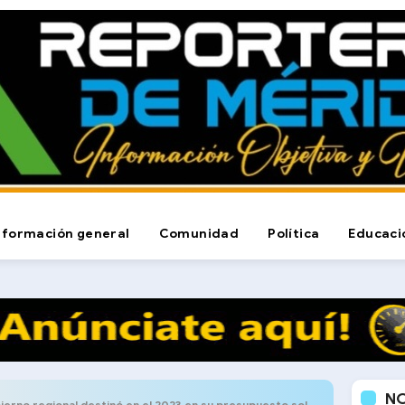
nformación general
Comunidad
Política
Educaci
N
gional destinó en el 2023 en su presupuesto solo el 6% a los servicios públicos