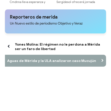
Cmdnna lleva esperanza y
Sergidesol ofrecerá jornada
atención a casas de abrigo en
especial y descuento del 20%
Mérida
En el pago del servicio de aseo
urbano en la Plaza Belén
Reporteros de merida
Un Nuevo estilo de periodismo Objetivo y Veraz
Yones Molina: El régimen no le perdona a Mérida
ser un faro de libertad
Aguas de Mérida y la ULA analizaron caso Mucujún