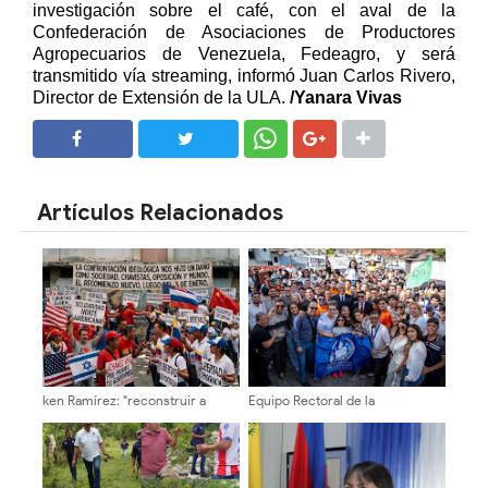
investigación sobre el café, con el aval de la
Confederación de Asociaciones de Productores
Agropecuarios de Venezuela, Fedeagro, y será
transmitido vía streaming, informó Juan Carlos Rivero,
Director de Extensión de la ULA.
/Yanara Vivas
SHARE
SHARE
Artículos Relacionados
ken Ramírez: "reconstruir a
Equipo Rectoral de la
Venezuela exige instituciones
“Transformación Universitaria”
sólidas y una agenda centrada
se inscribió en la ULA con acto
en el interés nacional"
histórico de participación