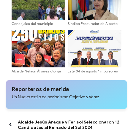
Concejales del municipio
Sindico Procurador de Alberto
Libertador ¡Inspección territorial
Adriani: "Piques fangueros era
en la Cuesta del Chama!
responsabilidad exclusiva de sus
promotores
Alcalde Nelson Álvarez otorga
Este 04 de agosto “Impulsores
titularidad a 250 trabajadores de
de la Transformación
la municipalidad
Universitaria” formalizará
inscripción del equipo rectoral
Reporteros de merida
Un Nuevo estilo de periodismo Objetivo y Veraz
Alcalde Jesús Araque y Ferisol Seleccionaron 12
Candidatas al Reinado del Sol 2024