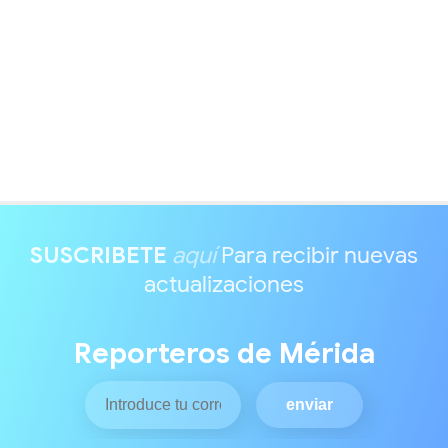
SUSCRIBETE
aquí
Para recibir nuevas
actualizaciones
Reporteros de Mérida