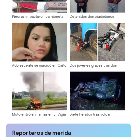
Piedras impactaron camioneta
Detenidos dos ciudadanos
en la Local 008 de El Vigía -
involucrados en delito ambiental
Mérida
en el municipio Rangel
Adolescente se suicidó en Caño
Dos jóvenes graves tras dos
El Tigre
hechos viales en Ejido
Moto entró en llamas en El Vigía
Siete heridos tras volcar
camioneta por un barranco en la
cuenca del Chama
Reporteros de merida