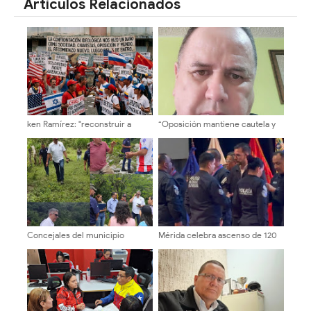
Artículos Relacionados
ken Ramírez: "reconstruir a
“Oposición mantiene cautela y
Venezuela exige instituciones
exige elecciones presidenciales
sólidas y una agenda centrada
en eventuales negociaciones”
en el interés nacional"
Concejales del municipio
Mérida celebra ascenso de 120
Libertador ¡Inspección territorial
funcionarios de la PNB
en la Cuesta del Chama!