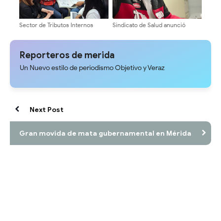
Sector de Tributos Internos
Sindicato de Salud anunció
Mérida Garantiza Atención
cronograma de pago del bono
Directa y Asesoría a
único de 46.000 bolívares
Contribuyentes
Reporteros de merida
Un Nuevo estilo de periodismo Objetivo y Veraz
Next Post
Gran movida de mata gubernamental en Mérida