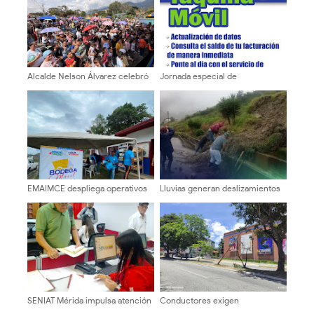
Alcalde Nelson Álvarez celebró
Jornada especial de
el Día del Niño con más de
recaudación y actualización de
2.000 asistentes
Sergidesol en el Mercado
Periférico hasta este domingo
EMAIMCE despliega operativos
Lluvias generan deslizamientos
de atención alimentaria con la
y afectan la vialidad en Cardenal
Bodega Móvil en tres sectores
Quintero
de Campo Elías
SENIAT Mérida impulsa atención
Conductores exigen
directa y trámites tributarios al
intervención urgente por poste